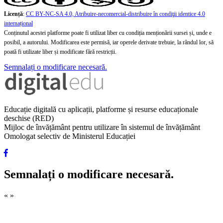
Licență
:
CC BY-NC-SA 4.0, Atribuire-necomercial-distribuire în condiţii identice 4.0
internațional
Conținutul acestei platforme poate fi utilizat liber cu condiția menționării sursei și, unde e
posibil, a autorului. Modificarea este permisă, iar operele derivate trebuie, la rândul lor, să
poată fi utilizate liber și modificate fără restricții.
Semnalați o modificare necesară.
Educație digitală cu aplicații, platforme și resurse educaționale
deschise (RED)
Mijloc de învățământ pentru utilizare în sistemul de învățământ
Omologat selectiv de Ministerul Educației
Semnalați o modificare necesară.
«
»