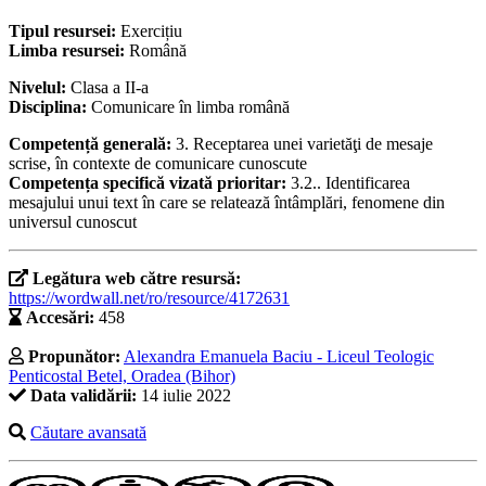
Tipul resursei:
Exercițiu
Limba resursei:
Română
Nivelul:
Clasa a II-a
Disciplina:
Comunicare în limba română
Competență generală:
3. Receptarea unei varietăţi de mesaje
scrise, în contexte de comunicare cunoscute
Competența specifică vizată prioritar:
3.2.. Identificarea
mesajului unui text în care se relatează întâmplări, fenomene din
universul cunoscut
Legătura web către resursă:
https://wordwall.net/ro/resource/4172631
Accesări:
458
Propunător:
Alexandra Emanuela Baciu - Liceul Teologic
Penticostal Betel, Oradea (Bihor)
Data validării:
14 iulie 2022
Căutare avansată