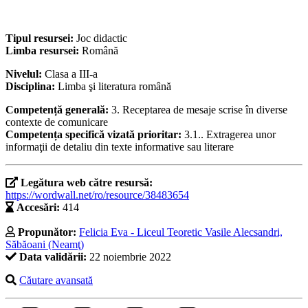
Tipul resursei:
Joc didactic
Limba resursei:
Română
Nivelul:
Clasa a III-a
Disciplina:
Limba şi literatura română
Competență generală:
3. Receptarea de mesaje scrise în diverse
contexte de comunicare
Competența specifică vizată prioritar:
3.1.. Extragerea unor
informaţii de detaliu din texte informative sau literare
Legătura web către resursă:
https://wordwall.net/ro/resource/38483654
Accesări:
414
Propunător:
Felicia Eva - Liceul Teoretic Vasile Alecsandri,
Săbăoani (Neamţ)
Data validării:
22 noiembrie 2022
Căutare avansată