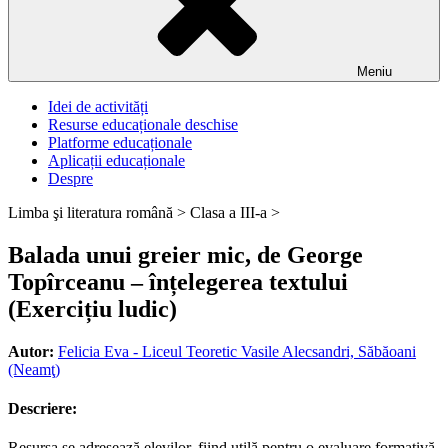
Meniu
Idei de activități
Resurse educaționale deschise
Platforme educaționale
Aplicații educaționale
Despre
Limba şi literatura română >
Clasa a III-a >
Balada unui greier mic, de George
Topîrceanu – înțelegerea textului
(Exercițiu ludic)
Autor:
Felicia Eva - Liceul Teoretic Vasile Alecsandri, Săbăoani
(Neamţ)
Descriere:
Resursa se adresează elevilor, fiind utilă pentru o evaluare formativă