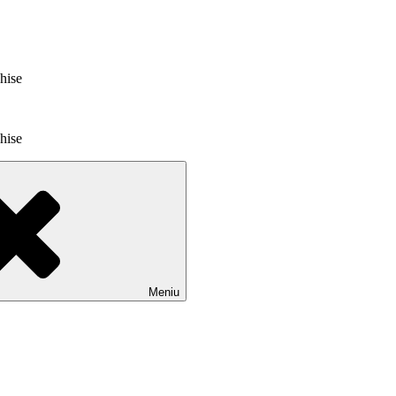
chise
chise
Meniu