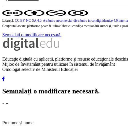
Licență
:
CC BY-NC-SA 4.0, Atribuire-necomercial-distribuire în condiţii identice 4.0 interna
Conținutul acestei platforme poate fi utilizat liber cu condiția menționării sursei și, unde e posibi
Semnalați o modificare necesară.
Educație digitală cu aplicații, platforme și resurse educaționale desch
Mijloc de învățământ pentru utilizare în sistemul de învățământ
Omologat selectiv de Ministerul Educației
Semnalați o modificare necesară.
«
»
Prenume și nume: