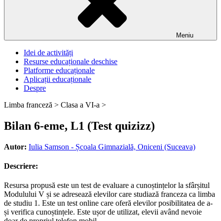
Meniu
Idei de activități
Resurse educaționale deschise
Platforme educaționale
Aplicații educaționale
Despre
Limba franceză >
Clasa a VI-a >
Bilan 6-eme, L1 (Test quizizz)
Autor:
Iulia Samson - Școala Gimnazială, Oniceni (Suceava)
Descriere:
Resursa propusă este un test de evaluare a cunoștințelor la sfârșitul
Modulului V și se adresează elevilor care studiază franceza ca limba
de studiu 1. Este un test online care oferă elevilor posibilitatea de a-
și verifica cunoștințele. Este ușor de utilizat, elevii având nevoie
doar de propriul telefon mobil.