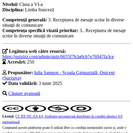
Nivelul:
Clasa a VI-a
Disciplina:
Limba franceză
Competență generală:
3. Receptarea de mesaje scrise în diverse
situaţii de comunicare
Competența specifică vizată prioritar:
3.. Receptarea de mesaje
scrise în diverse situaţii de comunicare
Legătura web către resursă:
https://quizizz.com/admin/quiz/6655f7b3a0cb7e76947fa3ce
Accesări:
250
Propunător:
Iulia Samson - Școala Gimnazială, Oniceni
(Suceava)
Data validării:
3 iunie 2025
Căutare avansată
Licență
:
CC BY-NC-SA 4.0, Atribuire-necomercial-distribuire în condiţii identice 4.0
internațional
Conținutul acestei platforme poate fi utilizat liber cu condiția menționării sursei și, unde e