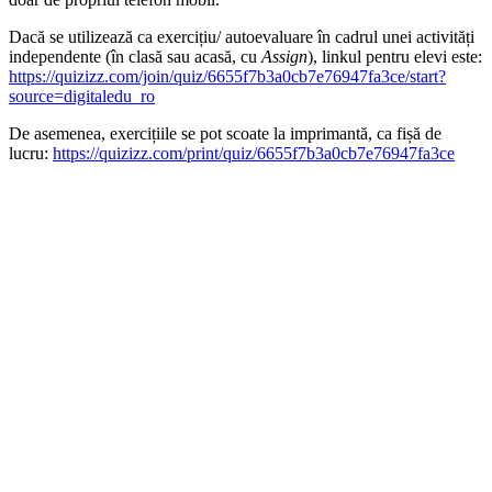
Dacă se utilizează ca exercițiu/ autoevaluare în cadrul unei activități
independente (în clasă sau acasă, cu
Assign
), linkul pentru elevi este:
https://quizizz.com/join/quiz/6655f7b3a0cb7e76947fa3ce/start?
source=digitaledu_ro
De asemenea, exercițiile se pot scoate la imprimantă, ca fișă de
lucru:
https://quizizz.com/print/quiz/6655f7b3a0cb7e76947fa3ce