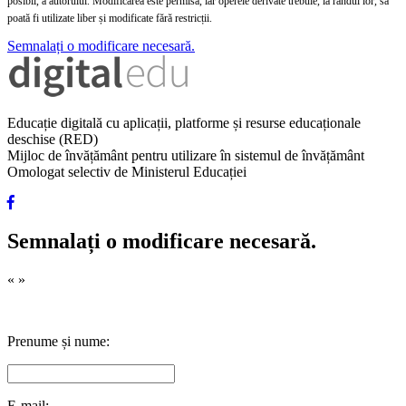
posibil, a autorului. Modificarea este permisă, iar operele derivate trebuie, la rândul lor, să
poată fi utilizate liber și modificate fără restricții.
Semnalați o modificare necesară.
Educație digitală cu aplicații, platforme și resurse educaționale
deschise (RED)
Mijloc de învățământ pentru utilizare în sistemul de învățământ
Omologat selectiv de Ministerul Educației
Semnalați o modificare necesară.
«
»
Prenume și nume:
E-mail: