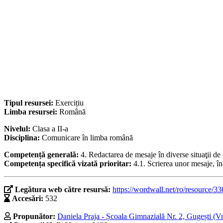
Tipul resursei:
Exercițiu
Limba resursei:
Română
Nivelul:
Clasa a II-a
Disciplina:
Comunicare în limba română
Competență generală:
4. Redactarea de mesaje în diverse situaţii d
Competența specifică vizată prioritar:
4.1. Scrierea unor mesaje, î
Legătura web către resursă:
https://wordwall.net/ro/resource/3
Accesări:
532
Propunător:
Daniela Praja - Școala Gimnazială Nr. 2, Gugești (V