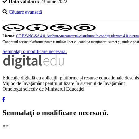
Data validării:
23 iunie 2022
Căutare avansată
Licență
:
CC BY-NC-SA 4.0, Atribuire-necomercial-distribuire în condiţii identice 4.0 interna
Conținutul acestei platforme poate fi utilizat liber cu condiția menționării sursei și, unde e posibi
Semnalați o modificare necesară.
Educație digitală cu aplicații, platforme și resurse educaționale desch
Mijloc de învățământ pentru utilizare în sistemul de învățământ
Omologat selectiv de Ministerul Educației
Semnalați o modificare necesară.
«
»