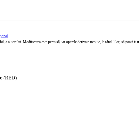
țional
l, a autorului. Modificarea este permisă, iar operele derivate trebuie, la rândul lor, să poată fi util
ise (RED)