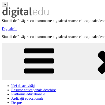
Situații de învățare cu instrumente digitale și resurse educaționale des
Digitaledu
Situații de învățare cu instrumente digitale și resurse educaționale des
Idei de activități
Resurse educaționale deschise
Platforme educaționale
Aplicații educaționale
Despre