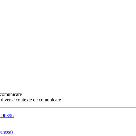
e comunicare
n diverse contexte de comunicare
3696396
rancea)