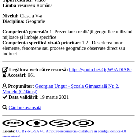
Limba resursei:
Română
Nivelul:
Clasa a V-a
Disciplina:
Geografie
Competență generală:
1. Prezentarea realităţii geografice utilizând
mijloace şi limbaje specifice
Competența specifică vizată prioritar:
1.2.. Descrierea unor
elemente, fenomene sau procese geografice observate direct sau
indirect
Legătura web către resursă:
https://youtu.be/-QgW9ADlA8c
Accesări:
961
Propunător:
Georgian Ungur - Școala Gimnazială Nr. 2,
Modelu (Călărași)
Data validării:
19 martie 2021
Căutare avansată
Licență
:
CC BY-NC-SA 4.0, Atribuire-necomercial-distribuire în condiţii identice 4.0