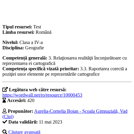
Tipul resursei:
Test
Limba resursei:
Română
Nivelul:
Clasa a IV-a
Disciplina:
Geografie
Competență generală:
3. Relaţionarea realităţii înconjurătoare cu
reprezentarea ei cartografică
Competența specifică vizată prioritar:
3.3. Raportarea corectă a
poziţiei unor elemente pe reprezentările cartografice
Legătura web către resursă:
https://wordwall.net/ro/resource/10000453
Accesări:
420
Propunător:
Aurelia-Cornelia Boian - Școala Gimnazială, Vad
(Cluj)
Data validării:
11 mai 2023
Căutare avansată