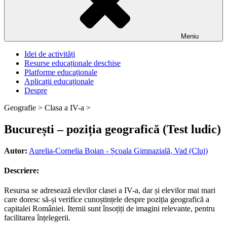
Meniu
Idei de activități
Resurse educaționale deschise
Platforme educaționale
Aplicații educaționale
Despre
Geografie >
Clasa a IV-a >
București – poziția geografică (Test ludic)
Autor:
Aurelia-Cornelia Boian - Școala Gimnazială, Vad (Cluj)
Descriere:
Resursa se adresează elevilor clasei a IV-a, dar și elevilor mai mari
care doresc să-și verifice cunoștințele despre poziția geografică a
capitalei României. Itemii sunt însoțiți de imagini relevante, pentru
facilitarea înțelegerii.