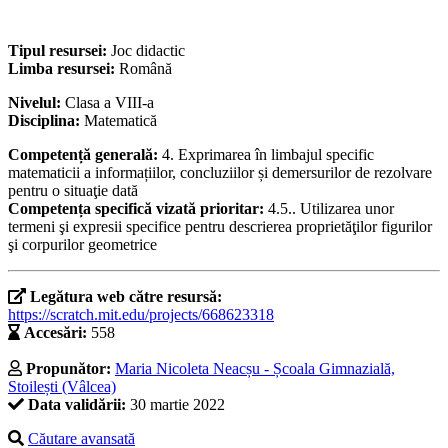
Tipul resursei:
Joc didactic
Limba resursei:
Română
Nivelul:
Clasa a VIII-a
Disciplina:
Matematică
Competență generală:
4. Exprimarea în limbajul specific
matematicii a informațiilor, concluziilor și demersurilor de rezolvare
pentru o situaţie dată
Competența specifică vizată prioritar:
4.5.. Utilizarea unor
termeni şi expresii specifice pentru descrierea proprietăţilor figurilor
şi corpurilor geometrice
Legătura web către resursă:
https://scratch.mit.edu/projects/668623318
Accesări:
558
Propunător:
Maria Nicoleta Neacșu - Școala Gimnazială,
Stoilești (Vâlcea)
Data validării:
30 martie 2022
Căutare avansată