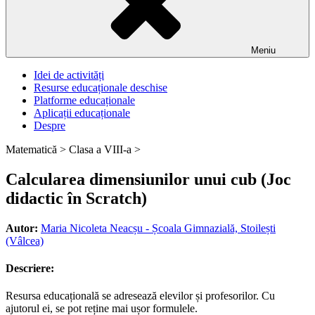
Meniu
Idei de activități
Resurse educaționale deschise
Platforme educaționale
Aplicații educaționale
Despre
Matematică >
Clasa a VIII-a >
Calcularea dimensiunilor unui cub (Joc
didactic în Scratch)
Autor:
Maria Nicoleta Neacșu - Școala Gimnazială, Stoilești
(Vâlcea)
Descriere:
Resursa educațională se adresează elevilor și profesorilor. Cu
ajutorul ei, se pot reține mai ușor formulele.