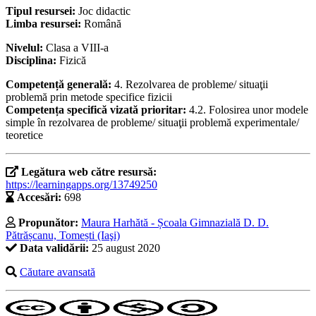
Tipul resursei:
Joc didactic
Limba resursei:
Română
Nivelul:
Clasa a VIII-a
Disciplina:
Fizică
Competență generală:
4. Rezolvarea de probleme/ situaţii
problemă prin metode specifice fizicii
Competența specifică vizată prioritar:
4.2. Folosirea unor modele
simple în rezolvarea de probleme/ situaţii problemă experimentale/
teoretice
Legătura web către resursă:
https://learningapps.org/13749250
Accesări:
698
Propunător:
Maura Harhătă - Școala Gimnazială D. D.
Pătrășcanu, Tomești (Iaşi)
Data validării:
25 august 2020
Căutare avansată