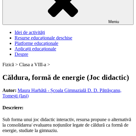
Meniu
Idei de activități
Resurse educaționale deschise
Platforme educaționale
Aplicații educaționale
Despre
Fizică >
Clasa a VIII-a >
Căldura, formă de energie (Joc didactic)
Autor:
Maura Harhătă - Școala Gimnazială D. D. Pătrășcanu,
Tomești (Iaşi)
Descriere:
Sub forma unui joc didactic interactiv, resursa propune o alternativă
la consolidarea/ evaluarea noțiunilor legate de căldură ca formă de
energie, studiate la gimnaziu.