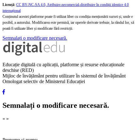
Licență
:
CC BY-NC-SA 4.0, Atribuire-necomercial-distribuire în condiţii identice 4.0
internațional
Conținutul acestei platforme poate fi utilizat liber cu condiția menționării sursei și, unde e
posibil, a autorului. Modificarea este permisă, iar operele derivate trebuie, la rândul lor, să
poată fi utilizate liber și modificate fără restricții.
Semnalați o modificare necesară.
Educație digitală cu aplicații, platforme și resurse educaționale
deschise (RED)
Mijloc de învățământ pentru utilizare în sistemul de învățământ
Omologat selectiv de Ministerul Educației
Semnalați o modificare necesară.
«
»
Prenume și nume: