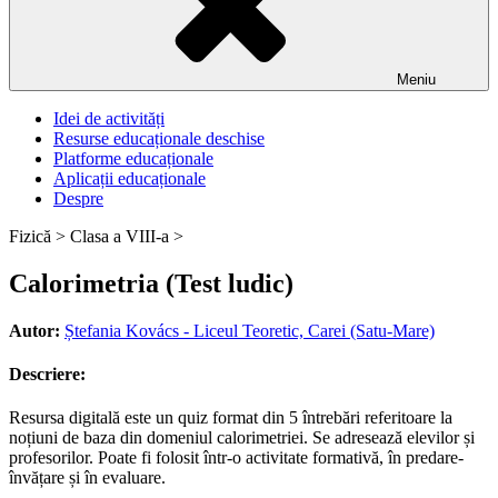
Meniu
Idei de activități
Resurse educaționale deschise
Platforme educaționale
Aplicații educaționale
Despre
Fizică >
Clasa a VIII-a >
Calorimetria (Test ludic)
Autor:
Ștefania Kovács - Liceul Teoretic, Carei (Satu-Mare)
Descriere:
Resursa digitală este un quiz format din 5 întrebări referitoare la
noțiuni de baza din domeniul calorimetriei. Se adresează elevilor și
profesorilor. Poate fi folosit într-o activitate formativă, în predare-
învățare și în evaluare.