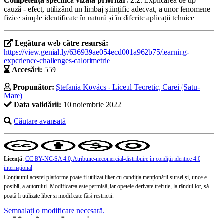
Competența specifică vizată prioritar:
2.2. Explicarea de tip
cauză - efect, utilizând un limbaj științific adecvat, a unor fenomene
fizice simple identificate în natură și în diferite aplicații tehnice
Legătura web către resursă:
https://view.genial.ly/636939ae054ecd001a962b75/learning-
experience-challenges-calorimetrie
Accesări:
559
Propunător:
Ștefania Kovács - Liceul Teoretic, Carei (Satu-
Mare)
Data validării:
10 noiembrie 2022
Căutare avansată
Licență
:
CC BY-NC-SA 4.0, Atribuire-necomercial-distribuire în condiţii identice 4.0
internațional
Conținutul acestei platforme poate fi utilizat liber cu condiția menționării sursei și, unde e
posibil, a autorului. Modificarea este permisă, iar operele derivate trebuie, la rândul lor, să
poată fi utilizate liber și modificate fără restricții.
Semnalați o modificare necesară.