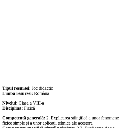
Tipul resursei:
Joc didactic
Limba resursei:
Română
Nivelul:
Clasa a VIII-a
Disciplina:
Fizică
Competență generală:
2. Explicarea ştiinţifică a unor fenomene
fizice simple şi a unor aplicaţii tehnice ale acestora