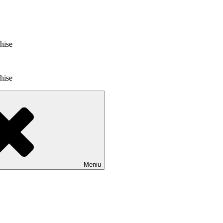
chise
chise
Meniu