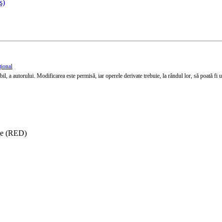
ş)
țional
l, a autorului. Modificarea este permisă, iar operele derivate trebuie, la rândul lor, să poată fi util
ise (RED)