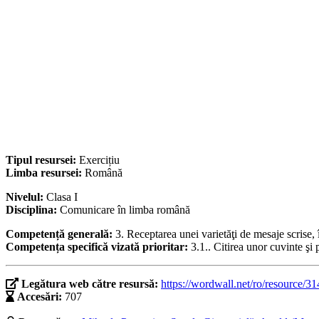
Tipul resursei:
Exercițiu
Limba resursei:
Română
Nivelul:
Clasa I
Disciplina:
Comunicare în limba română
Competență generală:
3. Receptarea unei varietăţi de mesaje scrise
Competența specifică vizată prioritar:
3.1.. Citirea unor cuvinte şi 
Legătura web către resursă:
https://wordwall.net/ro/resource/3
Accesări:
707