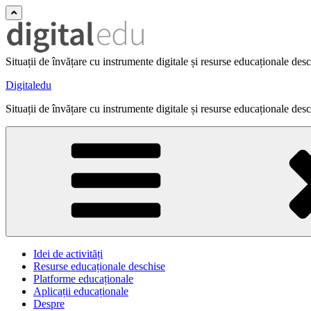
Situații de învățare cu instrumente digitale și resurse educaționale des
Digitaledu
Situații de învățare cu instrumente digitale și resurse educaționale des
Idei de activități
Resurse educaționale deschise
Platforme educaționale
Aplicații educaționale
Despre