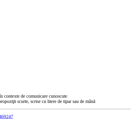
, în contexte de comunicare cunoscute
propoziţii scurte, scrise cu litere de tipar sau de mână
1469247