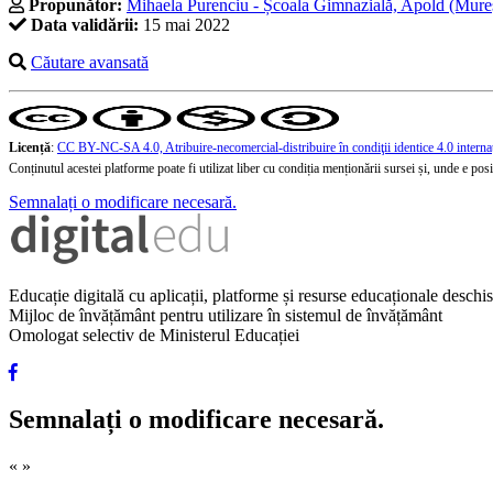
Propunător:
Mihaela Purenciu - Școala Gimnazială, Apold (Mure
Data validării:
15 mai 2022
Căutare avansată
Licență
:
CC BY-NC-SA 4.0, Atribuire-necomercial-distribuire în condiţii identice 4.0 interna
Conținutul acestei platforme poate fi utilizat liber cu condiția menționării sursei și, unde e posibi
Semnalați o modificare necesară.
Educație digitală cu aplicații, platforme și resurse educaționale desch
Mijloc de învățământ pentru utilizare în sistemul de învățământ
Omologat selectiv de Ministerul Educației
Semnalați o modificare necesară.
«
»