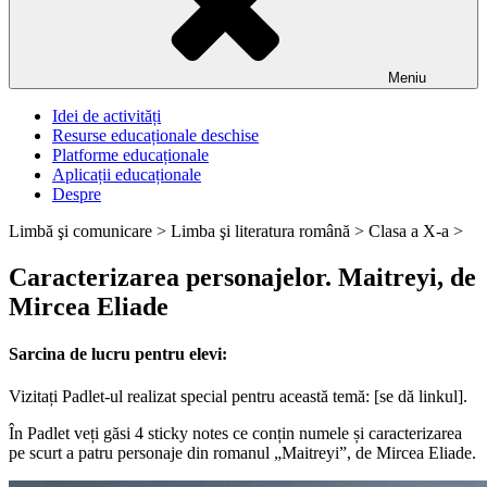
Meniu
Idei de activități
Resurse educaționale deschise
Platforme educaționale
Aplicații educaționale
Despre
Limbă şi comunicare >
Limba şi literatura română >
Clasa a X-a >
Caracterizarea personajelor. Maitreyi, de
Mircea Eliade
Sarcina de lucru pentru elevi:
Vizitați Padlet-ul realizat special pentru această temă: [se dă linkul].
În Padlet veți găsi 4 sticky notes ce conțin numele și caracterizarea
pe scurt a patru personaje din romanul „Maitreyi”, de Mircea Eliade.