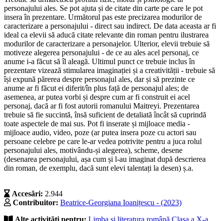
personajului ales. Se pot ajuta și de citate din carte pe care le pot
insera în prezentare. Următorul pas este precizarea modurilor de
caracterizare a personajului - direct sau indirect. De data aceasta ar fi
ideal ca elevii să aducă citate relevante din roman pentru ilustrarea
modurilor de caracterizare a personajelor. Ulterior, elevii trebuie să
motiveze alegerea personajului - de ce au ales acel personaj, ce
anume i-a făcut să îl aleagă. Ultimul punct ce trebuie inclus în
prezentare vizează stimularea imaginației și a creativității - trebuie să
își expună părerea despre personajul ales, dar și să prezinte ce
anume ar fi făcut ei diferit/în plus față de personajul ales; de
asemenea, ar putea vorbi și despre cum ar fi construit ei acel
personaj, dacă ar fi fost autorii romanului Maitreyi. Prezentarea
trebuie să fie succintă, însă suficient de detaliată încât să cuprindă
toate aspectele de mai sus. Pot fi inserate și mijloace media -
mijloace audio, video, poze (ar putea insera poze cu actori sau
persoane celebre pe care le-ar vedea potrivite pentru a juca rolul
personajului ales, motivându-și alegerea), scheme, desene
(desenarea personajului, așa cum și l-au imaginat după descrierea
din roman, de exemplu, dacă sunt elevi talentați la desen) ș.a.
Accesări:
2.944
Contribuitor:
Beatrice-Georgiana Ioanițescu - (2023)
Alte activități pentru:
Limba şi literatura română
Clasa a X-a