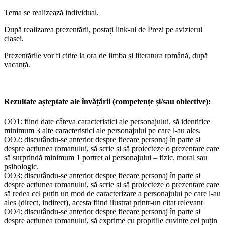
Tema se realizează individual.
După realizarea prezentării, postați link-ul de Prezi pe avizierul
clasei.
Prezentările vor fi citite la ora de limba și literatura română, după
vacanță.
Rezultate așteptate ale învățării (competențe și/sau obiective):
OO1: fiind date câteva caracteristici ale personajului, să identifice
minimum 3 alte caracteristici ale personajului pe care l-au ales.
OO2: discutându-se anterior despre fiecare personaj în parte și
despre acțiunea romanului, să scrie și să proiecteze o prezentare care
să surprindă minimum 1 portret al personajului – fizic, moral sau
psihologic.
OO3: discutându-se anterior despre fiecare personaj în parte și
despre acțiunea romanului, să scrie și să proiecteze o prezentare care
să redea cel puțin un mod de caracterizare a personajului pe care l-au
ales (direct, indirect), acesta fiind ilustrat printr-un citat relevant
OO4: discutându-se anterior despre fiecare personaj în parte și
despre acțiunea romanului, să exprime cu propriile cuvinte cel puțin