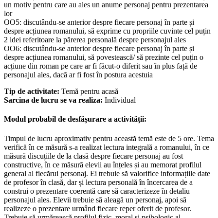
un motiv pentru care au ales un anume personaj pentru prezentarea
lor
OO5: discutându-se anterior despre fiecare personaj în parte și
despre acțiunea romanului, să exprime cu propriile cuvinte cel puțin
2 idei referitoare la părerea personală despre personajul ales
OO6: discutându-se anterior despre fiecare personaj în parte și
despre acțiunea romanului, să povestească/ să prezinte cel puțin o
acțiune din roman pe care ar fi făcut-o diferit sau în plus față de
personajul ales, dacă ar fi fost în postura acestuia
Tip de activitate:
Temă pentru acasă
Sarcina de lucru se va realiza:
Individual
Modul probabil de desfășurare a activității:
Timpul de lucru aproximativ pentru această temă este de 5 ore. Tema
verifică în ce măsură s-a realizat lectura integrală a romanului, în ce
măsură discuțiile de la clasă despre fiecare personaj au fost
constructive, în ce măsură elevii au înțeles și au memorat profilul
general al fiecărui personaj. Ei trebuie să valorifice informațiile date
de profesor în clasă, dar și lectura personală în încercarea de a
construi o prezentare coerentă care să caracterizeze în detaliu
personajul ales. Elevii trebuie să aleagă un personaj, apoi să
realizeze o prezentare urmând fiecare reper oferit de profesor.
Trebuie să urmărească profilul fizic, moral și psihologic al