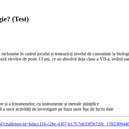
gie? (Test)
name în cadrul jocului și testează-ți nivelul de cunoștințe la biologie.
ază elevilor de peste 13 ani, ce au absolvit deja clasa a VII-a, având o
or și a fenomenelor, cu instrumente și metode științifice
 a unor activități de investigare pe baza unor fișe de lucru date
88494?challenge-id=6dacc116-c2be-4367-b17f-7eb33f5b720c_159230944