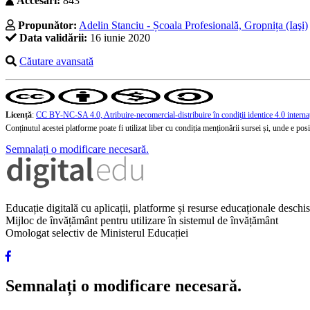
Accesări:
843
Propunător:
Adelin Stanciu - Școala Profesională, Gropnița (Iaşi)
Data validării:
16 iunie 2020
Căutare avansată
Licență
:
CC BY-NC-SA 4.0, Atribuire-necomercial-distribuire în condiţii identice 4.0 interna
Conținutul acestei platforme poate fi utilizat liber cu condiția menționării sursei și, unde e posibi
Semnalați o modificare necesară.
Educație digitală cu aplicații, platforme și resurse educaționale desch
Mijloc de învățământ pentru utilizare în sistemul de învățământ
Omologat selectiv de Ministerul Educației
Semnalați o modificare necesară.