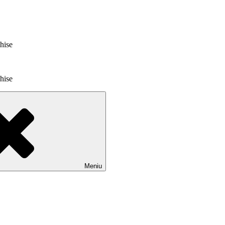
chise
chise
Meniu