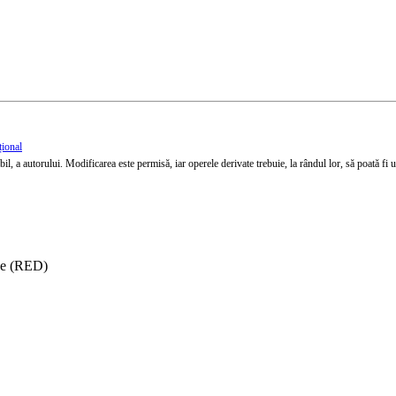
țional
l, a autorului. Modificarea este permisă, iar operele derivate trebuie, la rândul lor, să poată fi util
ise (RED)