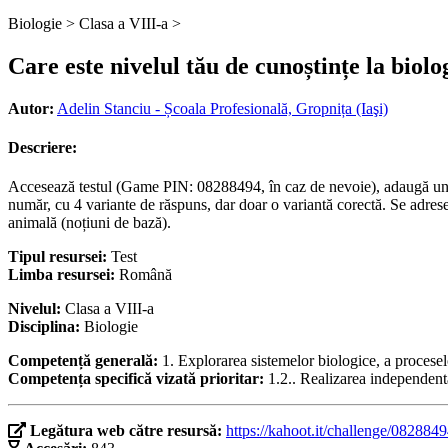
Biologie >
Clasa a VIII-a >
Care este nivelul tău de cunoștințe la biolo
Autor:
Adelin Stanciu - Școala Profesională, Gropnița (Iaşi)
Descriere:
Accesează testul (Game PIN: 08288494, în caz de nevoie), adaugă un nick
număr, cu 4 variante de răspuns, dar doar o variantă corectă. Se adrese
animală (noțiuni de bază).
Tipul resursei:
Test
Limba resursei:
Română
Nivelul:
Clasa a VIII-a
Disciplina:
Biologie
Competență generală:
1. Explorarea sistemelor biologice, a procesel
Competența specifică vizată prioritar:
1.2.. Realizarea independentă
Legătura web către resursă:
https://kahoot.it/challenge/082