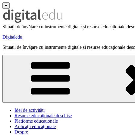
Situații de învățare cu instrumente digitale și resurse educaționale des
Digitaledu
Situații de învățare cu instrumente digitale și resurse educaționale des
Idei de activități
Resurse educaționale deschise
Platforme educaționale
Aplicații educaționale
Despre