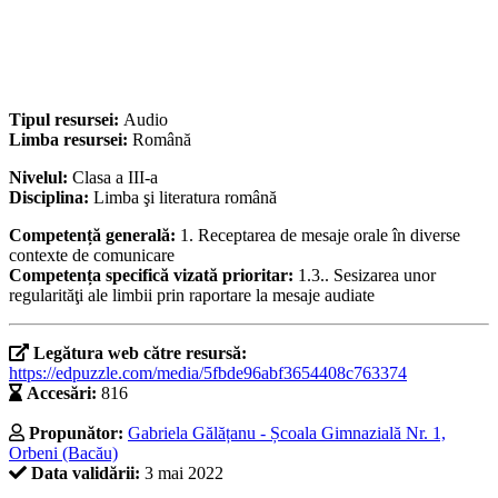
Tipul resursei:
Audio
Limba resursei:
Română
Nivelul:
Clasa a III-a
Disciplina:
Limba şi literatura română
Competență generală:
1. Receptarea de mesaje orale în diverse
contexte de comunicare
Competența specifică vizată prioritar:
1.3.. Sesizarea unor
regularităţi ale limbii prin raportare la mesaje audiate
Legătura web către resursă:
https://edpuzzle.com/media/5fbde96abf3654408c763374
Accesări:
816
Propunător:
Gabriela Gălățanu - Școala Gimnazială Nr. 1,
Orbeni (Bacău)
Data validării:
3 mai 2022