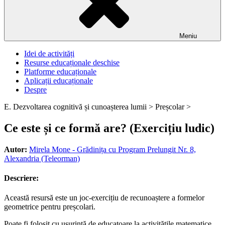
Meniu
Idei de activități
Resurse educaționale deschise
Platforme educaționale
Aplicații educaționale
Despre
E. Dezvoltarea cognitivă și cunoașterea lumii >
Preșcolar >
Ce este și ce formă are? (Exercițiu ludic)
Autor:
Mirela Mone - Grădinița cu Program Prelungit Nr. 8,
Alexandria (Teleorman)
Descriere:
Această resursă este un joc-exercițiu de recunoaștere a formelor
geometrice pentru preșcolari.
Poate fi folosit cu ușurință de educatoare la activitățile matematice.