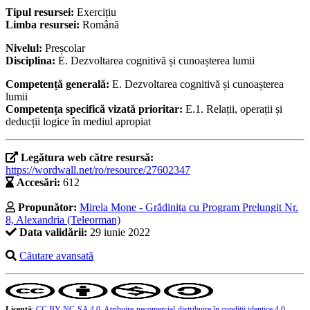
Tipul resursei:
Exercițiu
Limba resursei:
Română
Nivelul:
Preșcolar
Disciplina:
E. Dezvoltarea cognitivă și cunoașterea lumii
Competență generală:
E. Dezvoltarea cognitivă și cunoașterea
lumii
Competența specifică vizată prioritar:
E.1. Relații, operații și
deducții logice în mediul apropiat
Legătura web către resursă:
https://wordwall.net/ro/resource/27602347
Accesări:
612
Propunător:
Mirela Mone - Grădinița cu Program Prelungit Nr.
8, Alexandria (Teleorman)
Data validării:
29 iunie 2022
Căutare avansată
Licență
:
CC BY-NC-SA 4.0, Atribuire-necomercial-distribuire în condiţii identice 4.0