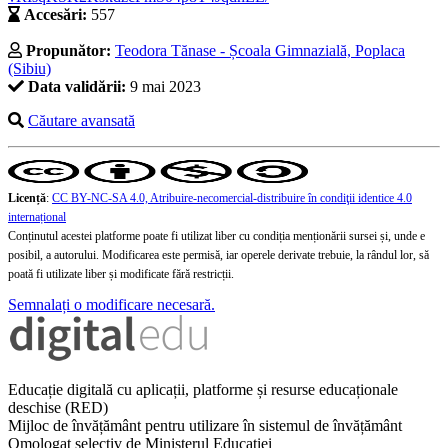
Accesări:
557
Propunător:
Teodora Tănase - Școala Gimnazială, Poplaca
(Sibiu)
Data validării:
9 mai 2023
Căutare avansată
Licență
:
CC BY-NC-SA 4.0, Atribuire-necomercial-distribuire în condiţii identice 4.0
internațional
Conținutul acestei platforme poate fi utilizat liber cu condiția menționării sursei și, unde e
posibil, a autorului. Modificarea este permisă, iar operele derivate trebuie, la rândul lor, să
poată fi utilizate liber și modificate fără restricții.
Semnalați o modificare necesară.
Educație digitală cu aplicații, platforme și resurse educaționale
deschise (RED)
Mijloc de învățământ pentru utilizare în sistemul de învățământ
Omologat selectiv de Ministerul Educației