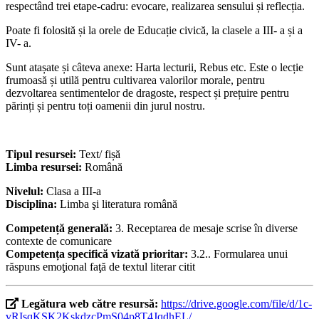
respectând trei etape-cadru: evocare, realizarea sensului și reflecția.
Poate fi folosită și la orele de Educație civică, la clasele a III- a și a
IV- a.
Sunt atașate și câteva anexe: Harta lecturii, Rebus etc. Este o lecție
frumoasă și utilă pentru cultivarea valorilor morale, pentru
dezvoltarea sentimentelor de dragoste, respect și prețuire pentru
părinți și pentru toți oamenii din jurul nostru.
Tipul resursei:
Text/ fișă
Limba resursei:
Română
Nivelul:
Clasa a III-a
Disciplina:
Limba şi literatura română
Competență generală:
3. Receptarea de mesaje scrise în diverse
contexte de comunicare
Competența specifică vizată prioritar:
3.2.. Formularea unui
răspuns emoţional faţă de textul literar citit
Legătura web către resursă:
https://drive.google.com/file/d/1c-
vRIsqKSK2KskdzcPmS04p8T4JqdhEL/