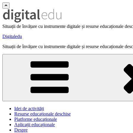
Situații de învățare cu instrumente digitale și resurse educaționale des
Digitaledu
Situații de învățare cu instrumente digitale și resurse educaționale des
Idei de activități
Resurse educaționale deschise
Platforme educaționale
Aplicații educaționale
Despre