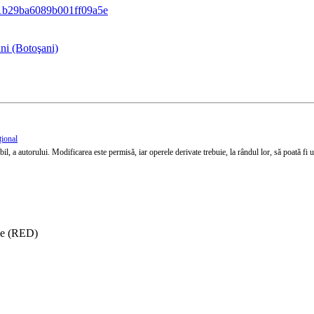
f21b29ba6089b001ff09a5e
ni (Botoşani)
țional
l, a autorului. Modificarea este permisă, iar operele derivate trebuie, la rândul lor, să poată fi util
ise (RED)