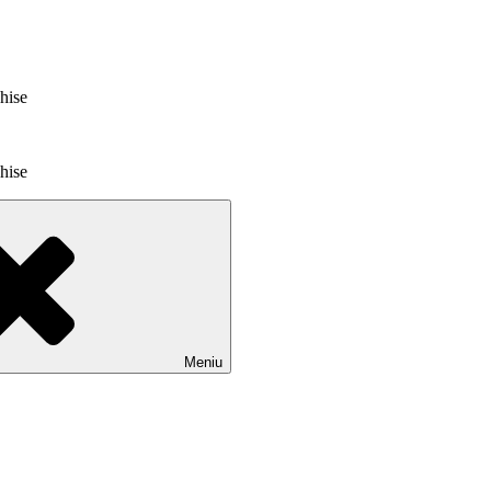
chise
chise
Meniu