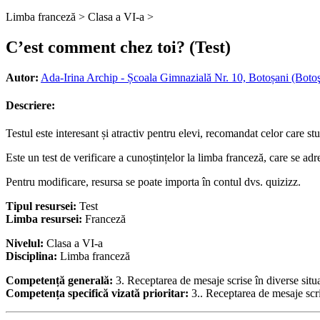
Limba franceză >
Clasa a VI-a >
C’est comment chez toi? (Test)
Autor:
Ada-Irina Archip - Școala Gimnazială Nr. 10, Botoșani (Botoş
Descriere:
Testul este interesant și atractiv pentru elevi, recomandat celor care st
Este un test de verificare a cunoștințelor la limba franceză, care se adre
Pentru modificare, resursa se poate importa în contul dvs.
quizizz.
Tipul resursei:
Test
Limba resursei:
Franceză
Nivelul:
Clasa a VI-a
Disciplina:
Limba franceză
Competență generală:
3. Receptarea de mesaje scrise în diverse situ
Competența specifică vizată prioritar:
3.. Receptarea de mesaje scri