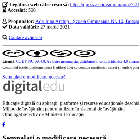
Legătura web către resursă:
https://quizizz.com/admin/quiz/5
Accesări:
506
Propunător:
Ada-Irina Archip - Școala Gimnazială Nr. 10, Botoșa
Data validării:
27 martie 2021
Căutare avansată
Licență
:
CC BY-NC-SA 4.0, Atribuire-necomercial-distribuire în condiţii identice 4.0 interna
Conținutul acestei platforme poate fi utilizat liber cu condiția menționării sursei și, unde e posibi
Semnalați o modificare necesară.
Educație digitală cu aplicații, platforme și resurse educaționale desch
Mijloc de învățământ pentru utilizare în sistemul de învățământ
Omologat selectiv de Ministerul Educației
Semnalați o modificare necesară.