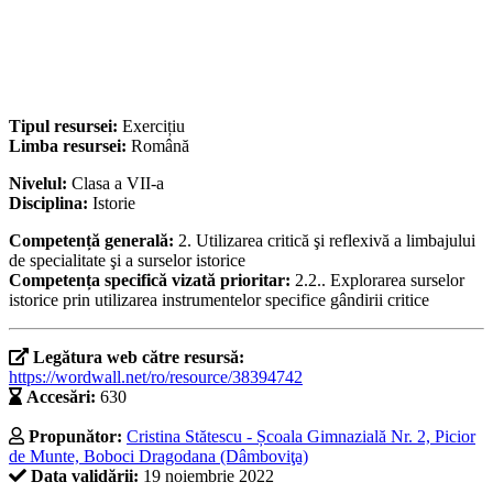
Tipul resursei:
Exercițiu
Limba resursei:
Română
Nivelul:
Clasa a VII-a
Disciplina:
Istorie
Competență generală:
2. Utilizarea critică şi reflexivă a limbajului
de specialitate şi a surselor istorice
Competența specifică vizată prioritar:
2.2.. Explorarea surselor
istorice prin utilizarea instrumentelor specifice gândirii critice
Legătura web către resursă:
https://wordwall.net/ro/resource/38394742
Accesări:
630
Propunător:
Cristina Stătescu - Școala Gimnazială Nr. 2, Picior
de Munte, Boboci Dragodana (Dâmboviţa)
Data validării:
19 noiembrie 2022