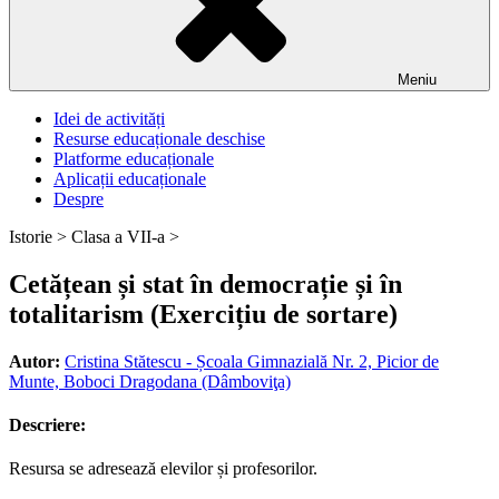
Meniu
Idei de activități
Resurse educaționale deschise
Platforme educaționale
Aplicații educaționale
Despre
Istorie >
Clasa a VII-a >
Cetățean și stat în democrație și în
totalitarism (Exercițiu de sortare)
Autor:
Cristina Stătescu - Școala Gimnazială Nr. 2, Picior de
Munte, Boboci Dragodana (Dâmboviţa)
Descriere:
Resursa se adresează elevilor și profesorilor.