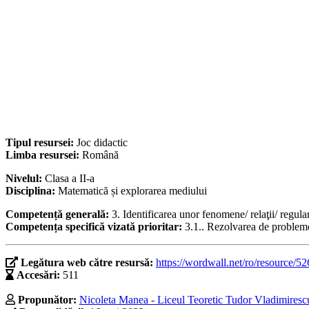
Tipul resursei:
Joc didactic
Limba resursei:
Română
Nivelul:
Clasa a II-a
Disciplina:
Matematică și explorarea mediului
Competență generală:
3. Identificarea unor fenomene/ relaţii/ regular
Competența specifică vizată prioritar:
3.1.. Rezolvarea de probleme 
Legătura web către resursă:
https://wordwall.net/ro/resource/5
Accesări:
511
Propunător:
Nicoleta Manea - Liceul Teoretic Tudor Vladimirescu