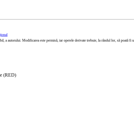
țional
l, a autorului. Modificarea este permisă, iar operele derivate trebuie, la rândul lor, să poată fi util
ise (RED)