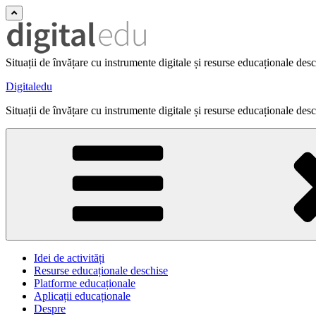
Situații de învățare cu instrumente digitale și resurse educaționale des
Digitaledu
Situații de învățare cu instrumente digitale și resurse educaționale des
Idei de activități
Resurse educaționale deschise
Platforme educaționale
Aplicații educaționale
Despre