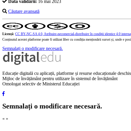
Data validării:
16 mai 2023
Căutare avansată
Licență
:
CC BY-NC-SA 4.0, Atribuire-necomercial-distribuire în condiţii identice 4.0 interna
Conținutul acestei platforme poate fi utilizat liber cu condiția menționării sursei și, unde e posibi
Semnalați o modificare necesară.
Educație digitală cu aplicații, platforme și resurse educaționale desch
Mijloc de învățământ pentru utilizare în sistemul de învățământ
Omologat selectiv de Ministerul Educației
Semnalați o modificare necesară.
«
»