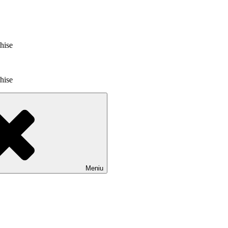
chise
chise
Meniu