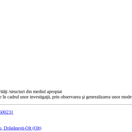
ităţi /structuri din mediul apropiat
în cadrul unor investigaţii, prin observarea şi generalizarea unor model
2600231
, Drăgănești-Olt (Olt)