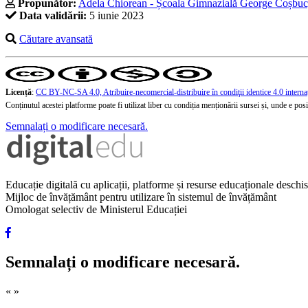
Propunător:
Adela Chiorean - Școala Gimnazială George Coșbuc
Data validării:
5 iunie 2023
Căutare avansată
Licență
:
CC BY-NC-SA 4.0, Atribuire-necomercial-distribuire în condiţii identice 4.0 interna
Conținutul acestei platforme poate fi utilizat liber cu condiția menționării sursei și, unde e posibi
Semnalați o modificare necesară.
Educație digitală cu aplicații, platforme și resurse educaționale desch
Mijloc de învățământ pentru utilizare în sistemul de învățământ
Omologat selectiv de Ministerul Educației
Semnalați o modificare necesară.
«
»