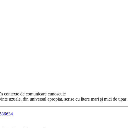
, în contexte de comunicare cunoscute
nte uzuale, din universul apropiat, scrise cu litere mari şi mici de tipar
6586634