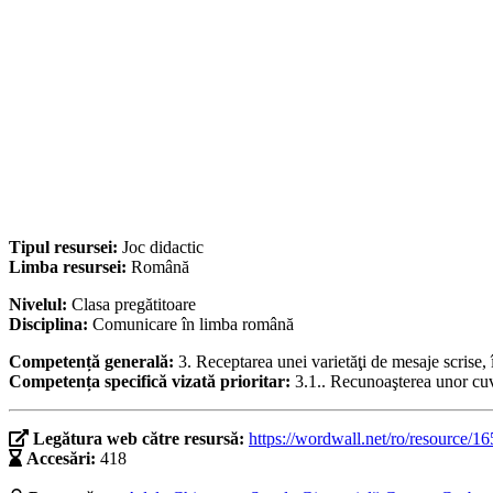
Tipul resursei:
Joc didactic
Limba resursei:
Română
Nivelul:
Clasa pregătitoare
Disciplina:
Comunicare în limba română
Competență generală:
3. Receptarea unei varietăţi de mesaje scrise
Competența specifică vizată prioritar:
3.1.. Recunoaşterea unor cuvi
Legătura web către resursă:
https://wordwall.net/ro/resource/1
Accesări:
418