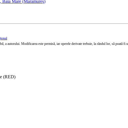
, Baia Mare (Maramureş)
țional
l, a autorului. Modificarea este permisă, iar operele derivate trebuie, la rândul lor, să poată fi util
ise (RED)