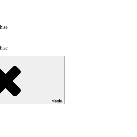
chise
chise
Meniu