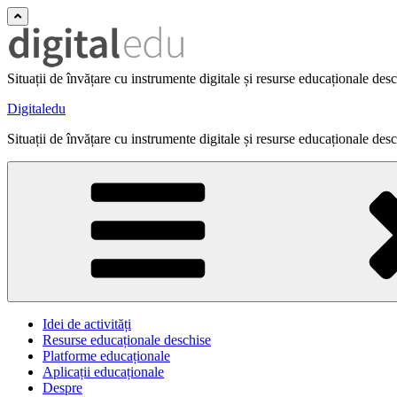
Situații de învățare cu instrumente digitale și resurse educaționale des
Digitaledu
Situații de învățare cu instrumente digitale și resurse educaționale des
Idei de activități
Resurse educaționale deschise
Platforme educaționale
Aplicații educaționale
Despre