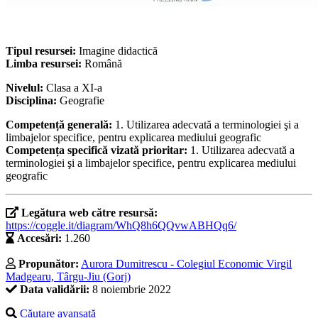
Tipul resursei:
Imagine didactică
Limba resursei:
Română
Nivelul:
Clasa a XI-a
Disciplina:
Geografie
Competență generală:
1. Utilizarea adecvată a terminologiei şi a
limbajelor specifice, pentru explicarea mediului geografic
Competența specifică vizată prioritar:
1. Utilizarea adecvată a
terminologiei şi a limbajelor specifice, pentru explicarea mediului
geografic
Legătura web către resursă:
https://coggle.it/diagram/WhQ8h6QQvwABHQq6/
Accesări:
1.260
Propunător:
Aurora Dumitrescu - Colegiul Economic Virgil
Madgearu, Târgu-Jiu (Gorj)
Data validării:
8 noiembrie 2022
Căutare avansată