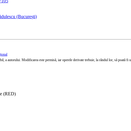
37105
dulescu (București)
țional
l, a autorului. Modificarea este permisă, iar operele derivate trebuie, la rândul lor, să poată fi util
ise (RED)