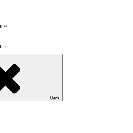
chise
chise
Meniu