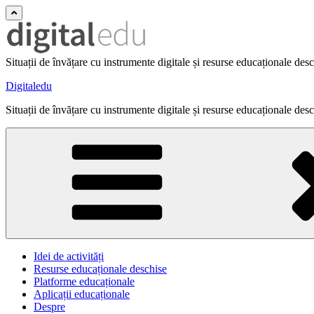
Situații de învățare cu instrumente digitale și resurse educaționale des
Digitaledu
Situații de învățare cu instrumente digitale și resurse educaționale des
Idei de activități
Resurse educaționale deschise
Platforme educaționale
Aplicații educaționale
Despre