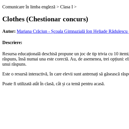
Comunicare în limba engleză >
Clasa I >
Clothes (Chestionar concurs)
Autor:
Mariana Crăciun - Școala Gimnazială Ion Heliade Rădulescu 
Descriere:
Resursa educațională deschisă propune un joc de tip trivia cu 10 itemi,
răspuns, însă numai una este corectă. Au, de asemenea, trei opțiuni: e
unui răspuns.
Este o resursă interactivă, în care elevii sunt antrenați să găsească ră
Poate fi utilizată atât în clasă, cât și ca temă pentru acasă.