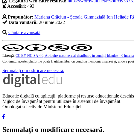
Legătura web către resursă:
https://wordwall.net/resource/337
Accesări:
493
Propunător:
Mariana Crăciun - Școala Gimnazială Ion Heliade Ră
Data validării:
20 iunie 2022
Căutare avansată
Licență
:
CC BY-NC-SA 4.0, Atribuire-necomercial-distribuire în condiţii identice 4.0 interna
Conținutul acestei platforme poate fi utilizat liber cu condiția menționării sursei și, unde e posibi
Semnalați o modificare necesară.
Educație digitală cu aplicații, platforme și resurse educaționale desch
Mijloc de învățământ pentru utilizare în sistemul de învățământ
Omologat selectiv de Ministerul Educației
Semnalați o modificare necesară.