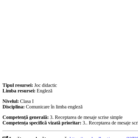
Tipul resursei:
Joc didactic
Limba resursei:
Engleză
Nivelul:
Clasa I
Disciplina:
Comunicare în limba engleză
Competență generală:
3. Receptarea de mesaje scrise simple
Competența specifică vizată prioritar:
3.. Receptarea de mesaje scr