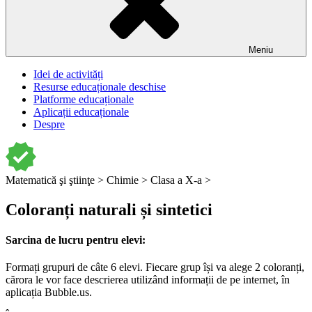
Meniu
Idei de activități
Resurse educaționale deschise
Platforme educaționale
Aplicații educaționale
Despre
Matematică şi ştiinţe >
Chimie >
Clasa a X-a >
Coloranți naturali și sintetici
Sarcina de lucru pentru elevi:
Formați grupuri de câte 6 elevi. Fiecare grup își va alege 2 coloranți,
cărora le vor face descrierea utilizând informații de pe internet, în
aplicația Bubble.us.