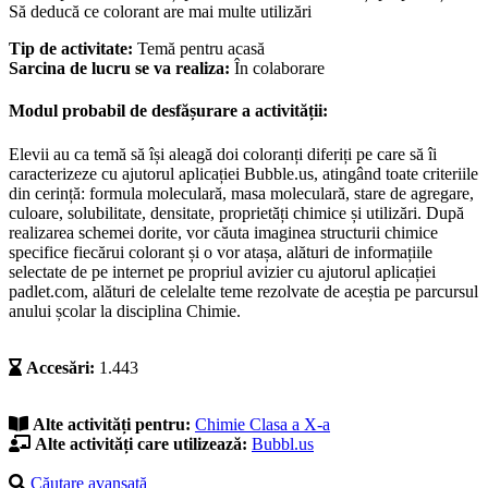
Să deducă ce colorant are mai multe utilizări
Tip de activitate:
Temă pentru acasă
Sarcina de lucru se va realiza:
În colaborare
Modul probabil de desfășurare a activității:
Elevii au ca temă să își aleagă doi coloranți diferiți pe care să îi
caracterizeze cu ajutorul aplicației Bubble.us, atingând toate criteriile
din cerință: formula moleculară, masa moleculară, stare de agregare,
culoare, solubilitate, densitate, proprietăți chimice și utilizări. După
realizarea schemei dorite, vor căuta imaginea structurii chimice
specifice fiecărui colorant și o vor atașa, alături de informațiile
selectate de pe internet pe propriul avizier cu ajutorul aplicației
padlet.com, alături de celelalte teme rezolvate de aceștia pe parcursul
anului școlar la disciplina Chimie.
Accesări:
1.443
Alte activități pentru:
Chimie
Clasa a X-a
Alte activități care utilizează:
Bubbl.us
Căutare avansată