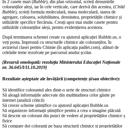
În 2 casete mari (
Bubble
), din plan orizontal, scrieți denumirile
coloranților aleși, iar în cele verticale, care derivă din acestea, (
Child
Bubble
), scrieți formula moleculară, masa moleculară, starea de
agregare, culoarea, solubilitatea, densitatea, proprietățile chimice și
utilizările specifice fiecăruia. Creați apoi mai multe casete pentru
utilizările coloranților aleși, pentru evidențierea acestora.
După terminarea schemei create cu ajutorul aplicației Bubble.us, o
veți posta, împreună cu structurile chimice ale coloranților, în
avizierul clasei pentru Chimie (în aplicația padlet.com), alături de
celelalte teme rezolvate pe parcursul anului școlar.
[Resursă omologată: rezoluția Ministerului Educației Naționale
nr. 36.645/I/11.10.2019]
Rezultate așteptate ale învățării (competențe și/sau obiective):
Să identifice colorantul ales dintr-o serie de structuri chimice
Să aleagă informațiile adecvate din multitudinea celor găsite pe
internet (analiză critică)
Să creeze scheme științifice cu ajutorul aplicației Bubble.us
Să organizeze informații științifice pentru a crea o imagine plăcută
Să descrie un colorant din punct de vedere al proprietăților chimice ș
fizice
Să compare doi coloranți pe baza structurii chimice și proprietăților