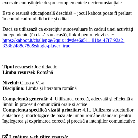
exersate cunoștințele despre complementele necircumstanțiale.
Este o resursă educațională deschisă – jocul kahoot poate fi preluat
în contul cadrului didactic și editat.
Dacă se utilizează ca exercițiu/ autoevaluare în cadrul unei activități
independente (în clasă sau acasă), linkul pentru elevi este:
https://kahoot.it/challenge/?quiz-id=dee6a511-81be-47f7-92a2-
338b2488c78e&single-player=true
Tipul resursei:
Joc didactic
Limba resursei:
Română
Nivelul:
Clasa a VI-a
Disciplina:
Limba şi literatura română
Competență generală:
4. Utilizarea corectă, adecvată şi eficientă a
limbii în procesul comunicării orale și scrise
Competența specifică vizată prioritar:
4.1.. Utilizarea structurilor
sintactice şi morfologice de bază ale limbii române standard pentru
înţelegerea şi exprimarea corectă şi precisă a intenţiilor comunicative
Legătura web către resursă: