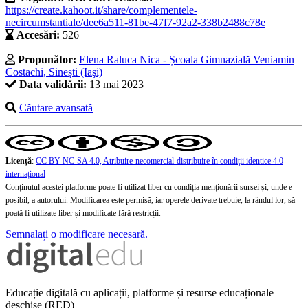
https://create.kahoot.it/share/complementele-
necircumstantiale/dee6a511-81be-47f7-92a2-338b2488c78e
Accesări:
526
Propunător:
Elena Raluca Nica - Școala Gimnazială Veniamin
Costachi, Sinești (Iaşi)
Data validării:
13 mai 2023
Căutare avansată
Licență
:
CC BY-NC-SA 4.0, Atribuire-necomercial-distribuire în condiţii identice 4.0
internațional
Conținutul acestei platforme poate fi utilizat liber cu condiția menționării sursei și, unde e
posibil, a autorului. Modificarea este permisă, iar operele derivate trebuie, la rândul lor, să
poată fi utilizate liber și modificate fără restricții.
Semnalați o modificare necesară.
Educație digitală cu aplicații, platforme și resurse educaționale
deschise (RED)