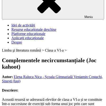
Meniu
Idei de activități
Resurse educaționale deschise
Platforme educaționale
Aplicații educaționale
Despre
Limba şi literatura română >
Clasa a VI-a >
Complementele necircumstanțiale (Joc
kahoot)
Autor:
Elena Raluca Nica - Școala Gimnazială Veniamin Costachi,
Sinești (Iaşi)
Descriere:
Această resursă se adresează elevilor de clasa a VI-a și se constituie
într-o succesiune de exerciții sub forma unui joc prin care sunt