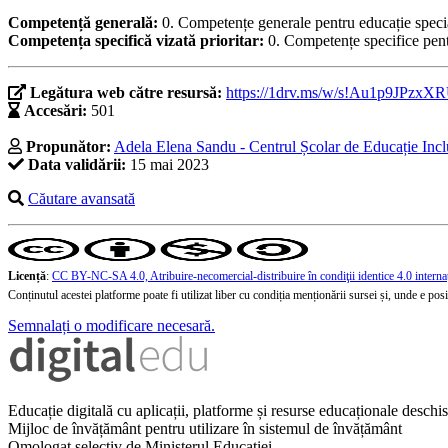
Competență generală:
0. Competențe generale pentru educație speci
Competența specifică vizată prioritar:
0. Competențe specifice pent
Legătura web către resursă:
https://1drv.ms/w/s!Au1p9JPz
Accesări:
501
Propunător:
Adela Elena Sandu - Centrul Școlar de Educație Inc
Data validării:
15 mai 2023
Căutare avansată
Licență
:
CC BY-NC-SA 4.0, Atribuire-necomercial-distribuire în condiţii identice 4.0 interna
Conținutul acestei platforme poate fi utilizat liber cu condiția menționării sursei și, unde e posibi
Semnalați o modificare necesară.
Educație digitală cu aplicații, platforme și resurse educaționale desch
Mijloc de învățământ pentru utilizare în sistemul de învățământ
Omologat selectiv de Ministerul Educației