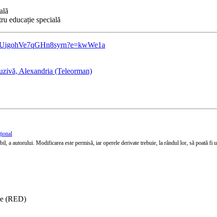
ală
ru educație specială
xXRUigohVe7qGHn8syrn?e=kwWe1a
luzivă, Alexandria (Teleorman)
țional
l, a autorului. Modificarea este permisă, iar operele derivate trebuie, la rândul lor, să poată fi util
ise (RED)