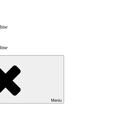
chise
chise
Meniu