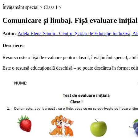
Învățământ special >
Clasa I >
Comunicare și limbaj. Fișă evaluare inițial
Autor:
Adela Elena Sandu - Centrul Școlar de Educație Incluzivă, A
Descriere:
Resursa este o fișă de evaluare pentru clasa I, învățământ special, abil
Este o resursă educațională deschisă – se poate descărca în format editab