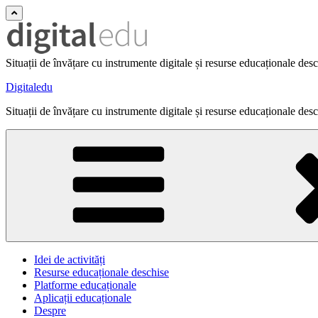
Situații de învățare cu instrumente digitale și resurse educaționale des
Digitaledu
Situații de învățare cu instrumente digitale și resurse educaționale des
Idei de activități
Resurse educaționale deschise
Platforme educaționale
Aplicații educaționale
Despre