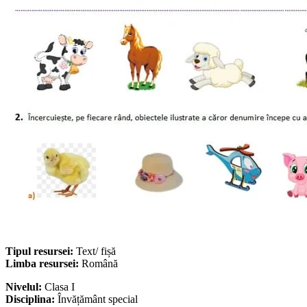
Tipul resursei:
Text/ fișă
Limba resursei:
Română
Nivelul:
Clasa I
Disciplina:
Învățământ special