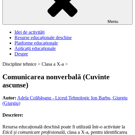
Meniu
Idei de activități
Resurse educaționale deschise
Platforme educaționale
Aplicații educaționale
Despre
Discipline tehnice >
Clasa a X-a >
Comunicarea nonverbală (Cuvinte
ascunse)
Autor:
Adela Colibășanu - Liceul Tehnologic Ion Barbu, Giurgiu
(Giurgiu)
Descriere:
Resursa educațională deschisă poate fi utilizată într-o activitate la
Etică și comunicare profesională
, clasa a X-a, pentru identificarea