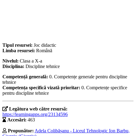
Tipul resursei:
Joc didactic
Limba resursei:
Română
Nivelul:
Clasa a X-a
Disciplina:
Discipline tehnice
Competență generală:
0. Competențe generale pentru discipline
tehnice
Competența specifică vizată prioritar:
0. Competențe specifice
pentru discipline tehnice
Legătura web către resursă:
https://learningapps.org/23134596
Accesări:
463
Propunător:
Adela Colibășanu - Liceul Tehnologic Ion Barbu,