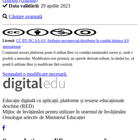
Giurgiu (Giurgiu)
Data validării:
29 aprilie 2023
Căutare avansată
Licență
:
CC BY-NC-SA 4.0, Atribuire-necomercial-distribuire în condiţii identice 4.0
internațional
Conținutul acestei platforme poate fi utilizat liber cu condiția menționării sursei și, unde e
posibil, a autorului. Modificarea este permisă, iar operele derivate trebuie, la rândul lor, să
poată fi utilizate liber și modificate fără restricții.
Semnalați o modificare necesară.
Educație digitală cu aplicații, platforme și resurse educaționale
deschise (RED)
Mijloc de învățământ pentru utilizare în sistemul de învățământ
Omologat selectiv de Ministerul Educației