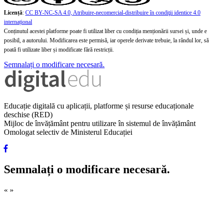
Licență
:
CC BY-NC-SA 4.0, Atribuire-necomercial-distribuire în condiţii identice 4.0
internațional
Conținutul acestei platforme poate fi utilizat liber cu condiția menționării sursei și, unde e
posibil, a autorului. Modificarea este permisă, iar operele derivate trebuie, la rândul lor, să
poată fi utilizate liber și modificate fără restricții.
Semnalați o modificare necesară.
Educație digitală cu aplicații, platforme și resurse educaționale
deschise (RED)
Mijloc de învățământ pentru utilizare în sistemul de învățământ
Omologat selectiv de Ministerul Educației
Semnalați o modificare necesară.
«
»