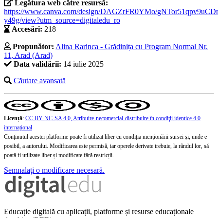
Legătura web către resursă:
https://www.canva.com/design/DAGZrFR0YMo/gNTor51qpv9uCD
y49g/view?utm_source=digitaledu_ro
Accesări:
218
Propunător:
Alina Rarinca - Grădinița cu Program Normal Nr.
11, Arad (Arad)
Data validării:
14 iulie 2025
Căutare avansată
Licență
:
CC BY-NC-SA 4.0, Atribuire-necomercial-distribuire în condiţii identice 4.0
internațional
Conținutul acestei platforme poate fi utilizat liber cu condiția menționării sursei și, unde e
posibil, a autorului. Modificarea este permisă, iar operele derivate trebuie, la rândul lor, să
poată fi utilizate liber și modificate fără restricții.
Semnalați o modificare necesară.
Educație digitală cu aplicații, platforme și resurse educaționale