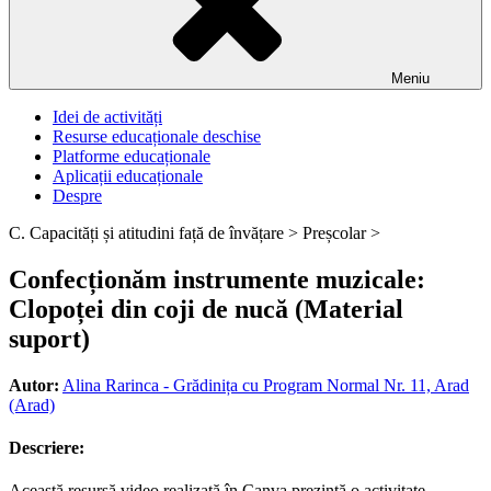
Meniu
Idei de activități
Resurse educaționale deschise
Platforme educaționale
Aplicații educaționale
Despre
C. Capacități și atitudini față de învățare >
Preșcolar >
Confecționăm instrumente muzicale:
Clopoței din coji de nucă (Material
suport)
Autor:
Alina Rarinca - Grădinița cu Program Normal Nr. 11, Arad
(Arad)
Descriere:
Această resursă video realizată în Canva prezintă o activitate