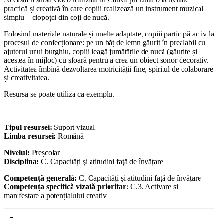
practică și creativă în care copiii realizează un instrument muzical
simplu – clopoței din coji de nucă.
Folosind materiale naturale și unelte adaptate, copiii participă activ la
procesul de confecționare: pe un băț de lemn găurit în prealabil cu
ajutorul unui burghiu, copiii leagă jumătățile de nucă (găurite și
acestea în mijloc) cu sfoară pentru a crea un obiect sonor decorativ.
Activitatea îmbină dezvoltarea motricității fine, spiritul de colaborare
și creativitatea.
Resursa se poate utiliza ca exemplu.
Tipul resursei:
Suport vizual
Limba resursei:
Română
Nivelul:
Preșcolar
Disciplina:
C. Capacități și atitudini față de învățare
Competență generală:
C. Capacități și atitudini față de învățare
Competența specifică vizată prioritar:
C.3. Activare și
manifestare a potențialului creativ