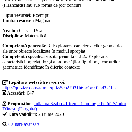
(Flashcards) sau sub formă de joc/ concurs.
Tipul resursei:
Exercițiu
Limba resursei:
Maghiară
Nivelul:
Clasa a IV-a
Disciplina:
Matematică
Competență generală:
3. Explorarea caracteristicilor geometrice
ale unor obiecte localizate în mediul apropiat
Competența specifică vizată prioritar:
3.2.. Explorarea
caracteristicilor, relaţiilor şi a proprietăţilor figurilor şi corpurilor
geometrice identificate în diferite contexte
Legătura web către resursă:
https://quizizz.com/admin/quiz/5eb27031b6bc1a001bd321bb
Accesări:
647
Propunător:
Julianna Szabo - Liceul Tehnologic Petőfi Sándor,
Dănești (Harghita)
Data validării:
23 iunie 2020
Căutare avansată