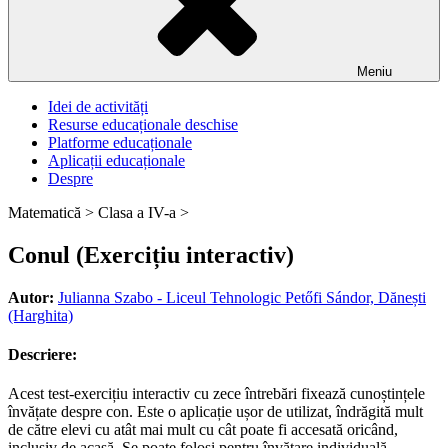
Meniu
Idei de activități
Resurse educaționale deschise
Platforme educaționale
Aplicații educaționale
Despre
Matematică >
Clasa a IV-a >
Conul (Exercițiu interactiv)
Autor:
Julianna Szabo - Liceul Tehnologic Petőfi Sándor, Dănești
(Harghita)
Descriere:
Acest test-exercițiu interactiv cu zece întrebări fixează cunoștințele
învățate despre con. Este o aplicație ușor de utilizat, îndrăgită mult
de către elevi cu atât mai mult cu cât poate fi accesată oricând,
inclusiv de acasă. Se poate folosi pentru învățare individuală