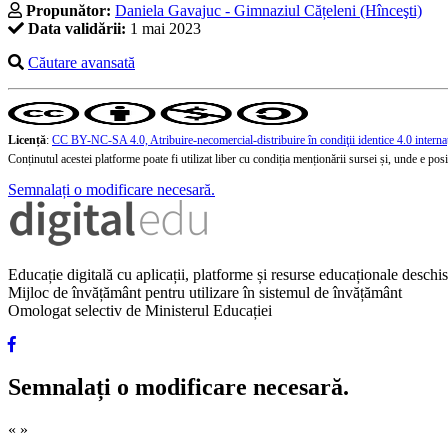
Propunător:
Daniela Gavajuc - Gimnaziul Cățeleni (Hînceşti)
Data validării:
1 mai 2023
Căutare avansată
Licență
:
CC BY-NC-SA 4.0, Atribuire-necomercial-distribuire în condiţii identice 4.0 interna
Conținutul acestei platforme poate fi utilizat liber cu condiția menționării sursei și, unde e posibi
Semnalați o modificare necesară.
Educație digitală cu aplicații, platforme și resurse educaționale desch
Mijloc de învățământ pentru utilizare în sistemul de învățământ
Omologat selectiv de Ministerul Educației
Semnalați o modificare necesară.
«
»