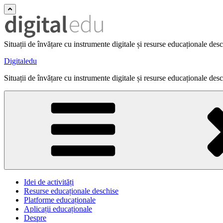
Situații de învățare cu instrumente digitale și resurse educaționale des
Digitaledu
Situații de învățare cu instrumente digitale și resurse educaționale des
Idei de activități
Resurse educaționale deschise
Platforme educaționale
Aplicații educaționale
Despre