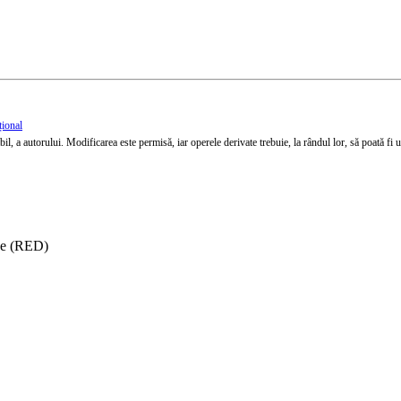
țional
l, a autorului. Modificarea este permisă, iar operele derivate trebuie, la rândul lor, să poată fi util
ise (RED)