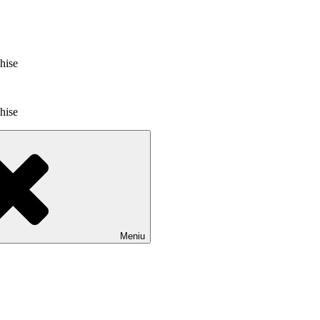
chise
chise
Meniu