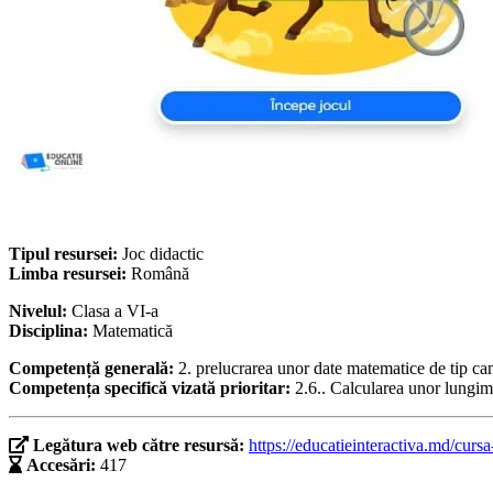
Tipul resursei:
Joc didactic
Limba resursei:
Română
Nivelul:
Clasa a VI-a
Disciplina:
Matematică
Competență generală:
2. prelucrarea unor date matematice de tip canti
Competența specifică vizată prioritar:
2.6.. Calcularea unor lungim
Legătura web către resursă:
https://educatieinteractiva.md/curs
Accesări:
417