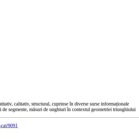
tativ, calitativ, structural, cuprinse în diverse surse informaționale
i de segmente, măsuri de unghiuri în contextul geometriei triunghiului
a-cai/9091