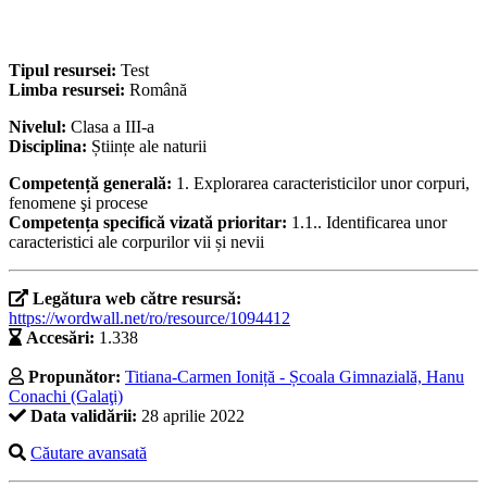
Tipul resursei:
Test
Limba resursei:
Română
Nivelul:
Clasa a III-a
Disciplina:
Științe ale naturii
Competență generală:
1. Explorarea caracteristicilor unor corpuri,
fenomene şi procese
Competența specifică vizată prioritar:
1.1.. Identificarea unor
caracteristici ale corpurilor vii și nevii
Legătura web către resursă:
https://wordwall.net/ro/resource/1094412
Accesări:
1.338
Propunător:
Titiana-Carmen Ioniță - Școala Gimnazială, Hanu
Conachi (Galaţi)
Data validării:
28 aprilie 2022
Căutare avansată