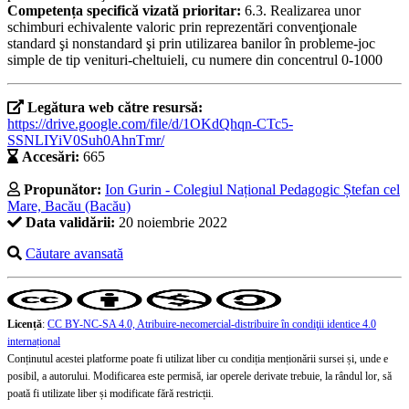
Competența specifică vizată prioritar:
6.3. Realizarea unor
schimburi echivalente valoric prin reprezentări convenţionale
standard şi nonstandard şi prin utilizarea banilor în probleme-joc
simple de tip venituri-cheltuieli, cu numere din concentrul 0-1000
Legătura web către resursă:
https://drive.google.com/file/d/1OKdQhqn-CTc5-
SSNLIYiV0Suh0AhnTmr/
Accesări:
665
Propunător:
Ion Gurin - Colegiul Național Pedagogic Ștefan cel
Mare, Bacău (Bacău)
Data validării:
20 noiembrie 2022
Căutare avansată
Licență
:
CC BY-NC-SA 4.0, Atribuire-necomercial-distribuire în condiţii identice 4.0
internațional
Conținutul acestei platforme poate fi utilizat liber cu condiția menționării sursei și, unde e
posibil, a autorului. Modificarea este permisă, iar operele derivate trebuie, la rândul lor, să
poată fi utilizate liber și modificate fără restricții.