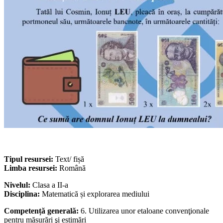
Tipul resursei:
Text/ fișă
Limba resursei:
Română
Nivelul:
Clasa a II-a
Disciplina:
Matematică și explorarea mediului
Competență generală:
6. Utilizarea unor etaloane convenţionale
pentru măsurări şi estimări