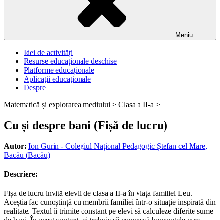
Meniu
Idei de activități
Resurse educaționale deschise
Platforme educaționale
Aplicații educaționale
Despre
Matematică și explorarea mediului >
Clasa a II-a >
Cu și despre bani (Fișă de lucru)
Autor:
Ion Gurin - Colegiul Național Pedagogic Ștefan cel Mare,
Bacău (Bacău)
Descriere:
Fișa de lucru invită elevii de clasa a II-a în viața familiei Leu.
Aceștia fac cunoștință cu membrii familiei într-o situație inspirată din
realitate. Textul îi trimite constant pe elevi să calculeze diferite sume
de bani. În acest context, ei trebuie să cunoască bancnotele care