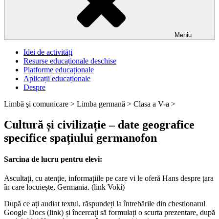
Meniu
Idei de activități
Resurse educaționale deschise
Platforme educaționale
Aplicații educaționale
Despre
Limbă şi comunicare >
Limba germană >
Clasa a V-a >
Cultură și civilizație – date geografice
specifice spațiului germanofon
Sarcina de lucru pentru elevi:
Ascultați, cu atenție, informațiile pe care vi le oferă Hans despre țara
în care locuiește, Germania. (link Voki)
După ce ați audiat textul, răspundeți la întrebările din chestionarul
Google Docs (link) și încercați să formulați o scurta prezentare, după