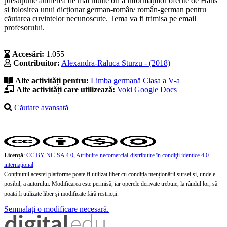
presupune audierea de mai multe ori a informațiilor oferite de Hans
și folosirea unui dicționar german-român/ român-german pentru
căutarea cuvintelor necunoscute. Tema va fi trimisa pe email
profesorului.
Accesări:
1.055
Contribuitor:
Alexandra-Raluca Sturzu - (2018)
Alte activități pentru:
Limba germană
Clasa a V-a
Alte activități care utilizează:
Voki
Google Docs
Căutare avansată
Licență
:
CC BY-NC-SA 4.0, Atribuire-necomercial-distribuire în condiţii identice 4.0
internațional
Conținutul acestei platforme poate fi utilizat liber cu condiția menționării sursei și, unde e
posibil, a autorului. Modificarea este permisă, iar operele derivate trebuie, la rândul lor, să
poată fi utilizate liber și modificate fără restricții.
Semnalați o modificare necesară.