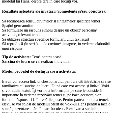
modelul lui Hans, despre țara în care locuiți voi.
Rezultate așteptate ale învățării (competențe și/sau obiective):
Să recunoască sensul cuvintelor și sintagmelor specifice temei
Spațiul germanofon
Să formuleze un răspuns simplu despre un obiect/ persoană/
activitate, relevant temei
Să utilizeze structuri specifice formulării unui text scurt
Să reproducă (în scris) unele cuvinte/ sintagme, în vederea elaborării
unui răspuns
Tip de activitate:
Temă pentru acasă
Sarcina de lucru se va realiza:
Individual
Modul probabil de desfășurare a activității:
Elevii vor accesa link-ul chestionarului pentru a citi întrebările și a se
familiariza cu sarcina de lucru. După care vor accesa și link-ul Voki
și vor audia textul. Își vor nota informațiile pe care le consideră
importante în vederea rezolvării temei și, pe baza acestora, vor
formula răspunsuri la întrebările puse. Pentru partea a doua a temei,
elevii se vor folosi de modelul oferit de Voki-ul Hans pentru a face o
scurtă prezentare a tării în care locuiesc. Rezolvarea sarcinii