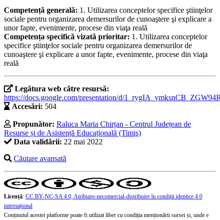
Competență generală:
1. Utilizarea conceptelor specifice ştiinţelor
sociale pentru organizarea demersurilor de cunoaştere şi explicare a
unor fapte, evenimente, procese din viaţa reală
Competența specifică vizată prioritar:
1. Utilizarea conceptelor
specifice ştiinţelor sociale pentru organizarea demersurilor de
cunoaştere şi explicare a unor fapte, evenimente, procese din viaţa
reală
Legătura web către resursă:
https://docs.google.com/presentation/d/1_rygIA_ymksnCB_ZGW
Accesări:
504
Propunător:
Raluca Maria Chirțan - Centrul Județean de
Resurse și de Asistență Educațională (Timiş)
Data validării:
22 mai 2022
Căutare avansată
Licență
:
CC BY-NC-SA 4.0, Atribuire-necomercial-distribuire în condiţii identice 4.0
internațional
Conținutul acestei platforme poate fi utilizat liber cu condiția menționării sursei și, unde e