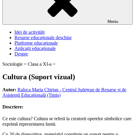
Meniu
Idei de activități
Resurse educaționale deschise
Platforme educaționale
Aplicații educaționale
Despre
Sociologie >
Clasa a XI-a >
Cultura (Suport vizual)
Autor:
Raluca Maria Chirțan - Centrul Județean de Resurse și de
Asistență Educațională (Timiş)
Descriere:
Ce este cultura? Cultura se referă la creatorii operelor simbolice care
exprimă reprezentarea lumii.
Cu 20 de diapozitive, materialul constituie un suport pentru o