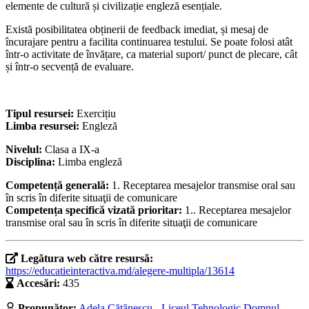
elemente de cultură și civilizație engleză esențiale.
Există posibilitatea obținerii de feedback imediat, și mesaj de
încurajare pentru a facilita continuarea testului. Se poate folosi atât
într-o activitate de învățare, ca material suport/ punct de plecare, cât
și într-o secvență de evaluare.
Tipul resursei:
Exercițiu
Limba resursei:
Engleză
Nivelul:
Clasa a IX-a
Disciplina:
Limba engleză
Competență generală:
1. Receptarea mesajelor transmise oral sau
în scris în diferite situaţii de comunicare
Competența specifică vizată prioritar:
1.. Receptarea mesajelor
transmise oral sau în scris în diferite situaţii de comunicare
Legătura web către resursă:
https://educatieinteractiva.md/alegere-multipla/13614
Accesări:
435
Propunător:
Adela Cătănescu - Liceul Tehnologic Domnul