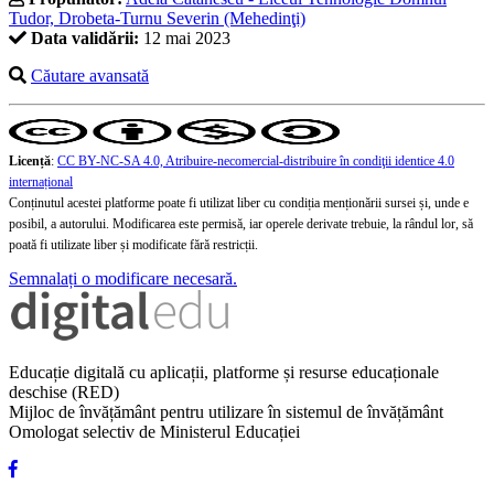
Tudor, Drobeta-Turnu Severin (Mehedinţi)
Data validării:
12 mai 2023
Căutare avansată
Licență
:
CC BY-NC-SA 4.0, Atribuire-necomercial-distribuire în condiţii identice 4.0
internațional
Conținutul acestei platforme poate fi utilizat liber cu condiția menționării sursei și, unde e
posibil, a autorului. Modificarea este permisă, iar operele derivate trebuie, la rândul lor, să
poată fi utilizate liber și modificate fără restricții.
Semnalați o modificare necesară.
Educație digitală cu aplicații, platforme și resurse educaționale
deschise (RED)
Mijloc de învățământ pentru utilizare în sistemul de învățământ
Omologat selectiv de Ministerul Educației