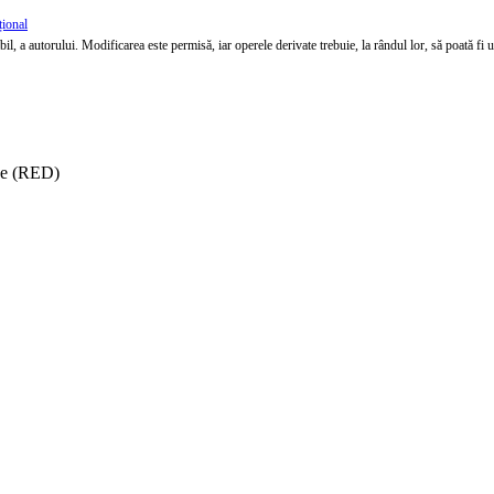
țional
l, a autorului. Modificarea este permisă, iar operele derivate trebuie, la rândul lor, să poată fi util
ise (RED)