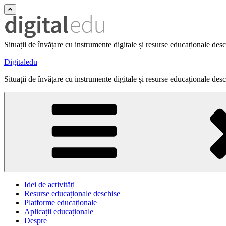
Situații de învățare cu instrumente digitale și resurse educaționale des
Digitaledu
Situații de învățare cu instrumente digitale și resurse educaționale des
Idei de activități
Resurse educaționale deschise
Platforme educaționale
Aplicații educaționale
Despre