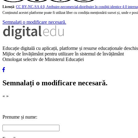
Licență
:
CC BY-NC-SA 4.0, Atribuire-necomercial-distribuire în condiţii identice 4.0 interna
Conținutul acestei platforme poate fi utilizat liber cu condiția menționării sursei și, unde e posibi
Semnalați o modificare necesară.
Educație digitală cu aplicații, platforme și resurse educaționale desch
Mijloc de învățământ pentru utilizare în sistemul de învățământ
Omologat selectiv de Ministerul Educației
Semnalați o modificare necesară.
«
»
Prenume și nume: