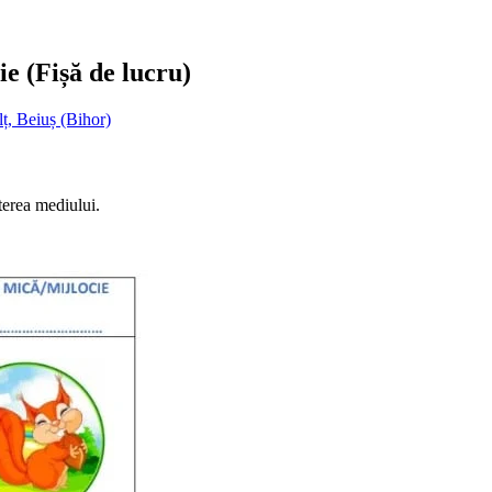
e (Fișă de lucru)
ț, Beiuș (Bihor)
terea mediului.