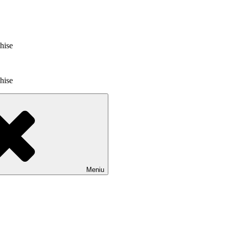
chise
chise
Meniu