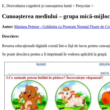
E. Dezvoltarea cognitivă și cunoașterea lumii >
Preșcolar >
Cunoașterea mediului – grupa mică-mijloci
Autor:
Mariana Petruse - Grădinița cu Program Normal Floare de Col
Descriere:
Resursa educațională digitală constă într-o fișă de lucru pentru cunoaș
Se poate descărca pentru a fi imprimată în vederea aplicării la grupă.