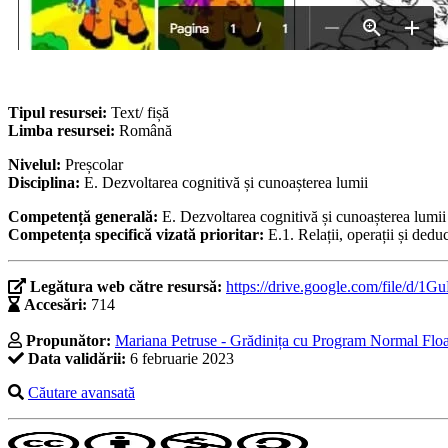
Tipul resursei:
Text/ fișă
Limba resursei:
Română
Nivelul:
Preșcolar
Disciplina:
E. Dezvoltarea cognitivă și cunoașterea lumii
Competență generală:
E. Dezvoltarea cognitivă și cunoașterea lumii
Competența specifică vizată prioritar:
E.1. Relații, operații și dedu
Legătura web către resursă:
https://drive.google.com/fi
Accesări:
714
Propunător:
Mariana Petruse - Grădinița cu Program Normal Floa
Data validării:
6 februarie 2023
Căutare avansată