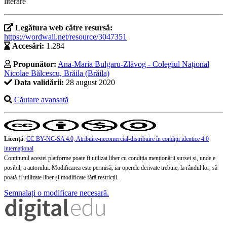
literare
Legătura web către resursă:
https://wordwall.net/resource/3047351
Accesări:
1.284
Propunător:
Ana-Maria Bulgaru-Zlăvog - Colegiul Național
Nicolae Bălcescu, Brăila (Brăila)
Data validării:
28 august 2020
Căutare avansată
Licență
:
CC BY-NC-SA 4.0, Atribuire-necomercial-distribuire în condiţii identice 4.0
internațional
Conținutul acestei platforme poate fi utilizat liber cu condiția menționării sursei și, unde e
posibil, a autorului. Modificarea este permisă, iar operele derivate trebuie, la rândul lor, să
poată fi utilizate liber și modificate fără restricții.
Semnalați o modificare necesară.