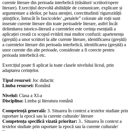
curente literare din perioada interbelică (trăsături/ scriitori/opere
literare). Exercițiul dezvoltă abilitățile de comunicare, explicare și
argumentare a ideilor, pe baza atenției, corectitudinii/ rigurozității
științifice, întrucât în fascicolele/ „petalele” colorate ale roții sunt
inserate curente literare din toate perioadele literare, astfel încât
delimitarea istorico-literară a curentelor este cerința esențială a
aplicației creată cu scopul evitării mai multor confuzii: apartenența
(greșită) a unor scriitori la alte curente literare, identificarea (greșită)
a curentelor literare din perioada interbelică, identificarea (greșită) a
unor curente din alte perioade, considerate a fi corecte pentru
perioada interbelică etc.
Exercițiul poate fi aplicat la toate clasele nivelului liceal, prin
adaptarea cerințelor.
Tipul resursei:
Joc didactic
Limba resursei:
Română
Nivelul:
Clasa a XI-a
Disciplina:
Limba şi literatura română
Competență generală:
3. Situarea în context a textelor studiate prin
raportare la epocă sau la curente culturale/ literare
Competența specifică vizată prioritar:
3.. Situarea în context a
textelor studiate prin raportare la epocă sau la curente culturale/