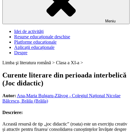
Meniu
Idei de activități
Resurse educaționale deschise
Platforme educaționale
Aplicații educaționale
Despre
Limba şi literatura română >
Clasa a XI-a >
Curente literare din perioada interbelică
(Joc didactic)
Autor:
Ana-Maria Bulgaru-Zlăvog - Colegiul Național Nicolae
Bălcescu, Brăila (Brăila)
Descriere:
Această resursă de tip „joc didactic” (roata) este un exercițiu creativ
și atractiv pentru fixarea/ consolidarea cunoștințelor învățate despre