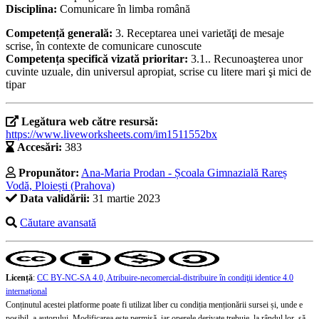
Disciplina:
Comunicare în limba română
Competență generală:
3. Receptarea unei varietăţi de mesaje
scrise, în contexte de comunicare cunoscute
Competența specifică vizată prioritar:
3.1.. Recunoaşterea unor
cuvinte uzuale, din universul apropiat, scrise cu litere mari şi mici de
tipar
Legătura web către resursă:
https://www.liveworksheets.com/im1511552bx
Accesări:
383
Propunător:
Ana-Maria Prodan - Școala Gimnazială Rareș
Vodă, Ploiești (Prahova)
Data validării:
31 martie 2023
Căutare avansată
Licență
:
CC BY-NC-SA 4.0, Atribuire-necomercial-distribuire în condiţii identice 4.0
internațional
Conținutul acestei platforme poate fi utilizat liber cu condiția menționării sursei și, unde e
posibil, a autorului. Modificarea este permisă, iar operele derivate trebuie, la rândul lor, să