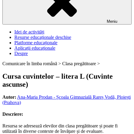
Meniu
Idei de activități
Resurse educaționale deschise
Platforme educaționale
Aplicații educaționale
Despre
Comunicare în limba română >
Clasa pregătitoare >
Cursa cuvintelor – litera L (Cuvinte
ascunse)
Autor:
Ana-Maria Prodan - Școala Gimnazială Rareș Vodă, Ploiești
(Prahova)
Descriere:
Resursa se adresează elevilor din clasa pregătitoare și poate fi
utilizată în diverse contexte de învățare și de evaluare.