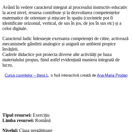
Având în vedere caracterul integrat al procesului instructiv-educativ
la acest nivel, resursa contribuie și la dezvoltarea competențelor
matematice de orientare și mișcare în spațiu (cuvintele pot fi
identificate orizontal, vertical, de sus în jos, de jos în sus etc) și a
celor digitale.
Caracterul ludic înlesnește exersarea competenței de citire, activează
mecanismele gândirii analogice și asigură un ambient propice
învățării.
Cadrele didactice pot proiecta diverse alte activități pe baza
materialului propus, fiind astfel evidențiată maniera integrată de
lucru.
Cursa cuvintelor – litera L
, o fișă interactivă creată de
Ana-Maria Prodan
Tipul resursei:
Exercițiu
Limba resursei:
Română
Nivelul:
Clasa pregătitoare