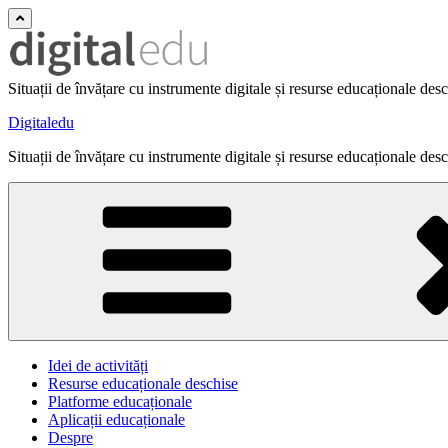
Situații de învățare cu instrumente digitale și resurse educaționale des
Digitaledu
Situații de învățare cu instrumente digitale și resurse educaționale des
Idei de activități
Resurse educaționale deschise
Platforme educaționale
Aplicații educaționale
Despre