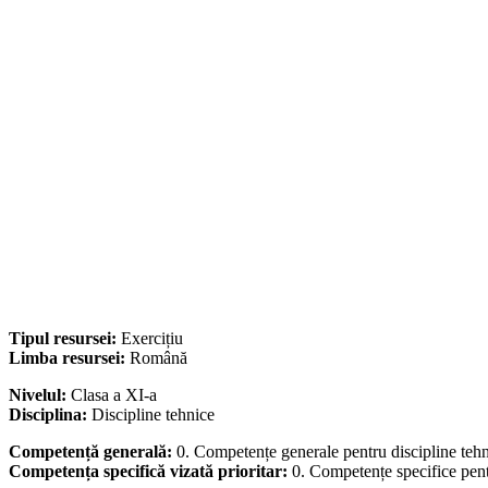
Tipul resursei:
Exercițiu
Limba resursei:
Română
Nivelul:
Clasa a XI-a
Disciplina:
Discipline tehnice
Competență generală:
0. Competențe generale pentru discipline teh
Competența specifică vizată prioritar:
0. Competențe specifice pent