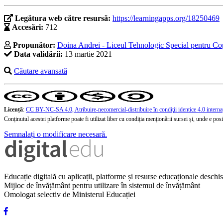
Legătura web către resursă:
https://learningapps.org/18250469
Accesări:
712
Propunător:
Doina Andrei - Liceul Tehnologic Special pentru Co
Data validării:
13 martie 2021
Căutare avansată
Licență
:
CC BY-NC-SA 4.0, Atribuire-necomercial-distribuire în condiţii identice 4.0 interna
Conținutul acestei platforme poate fi utilizat liber cu condiția menționării sursei și, unde e posibi
Semnalați o modificare necesară.
Educație digitală cu aplicații, platforme și resurse educaționale desch
Mijloc de învățământ pentru utilizare în sistemul de învățământ
Omologat selectiv de Ministerul Educației