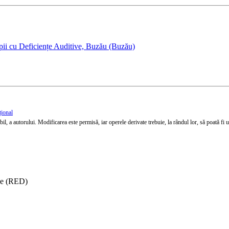
pii cu Deficiențe Auditive, Buzău (Buzău)
țional
l, a autorului. Modificarea este permisă, iar operele derivate trebuie, la rândul lor, să poată fi util
ise (RED)