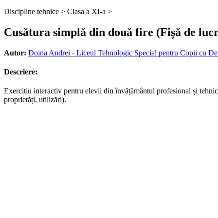
Discipline tehnice >
Clasa a XI-a >
Cusătura simplă din două fire (Fișă de luc
Autor:
Doina Andrei - Liceul Tehnologic Special pentru Copii cu De
Descriere:
Exercițiu interactiv pentru elevii din învățământul profesional și tehn
proprietăți, utilizări).