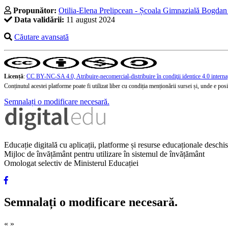
Propunător:
Otilia-Elena Prelipcean - Școala Gimnazială Bogdan
Data validării:
11 august 2024
Căutare avansată
Licență
:
CC BY-NC-SA 4.0, Atribuire-necomercial-distribuire în condiţii identice 4.0 interna
Conținutul acestei platforme poate fi utilizat liber cu condiția menționării sursei și, unde e posibi
Semnalați o modificare necesară.
Educație digitală cu aplicații, platforme și resurse educaționale desch
Mijloc de învățământ pentru utilizare în sistemul de învățământ
Omologat selectiv de Ministerul Educației
Semnalați o modificare necesară.
«
»