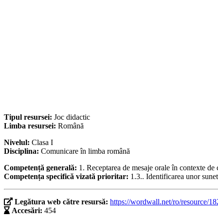
Tipul resursei:
Joc didactic
Limba resursei:
Română
Nivelul:
Clasa I
Disciplina:
Comunicare în limba română
Competență generală:
1. Receptarea de mesaje orale în contexte d
Competența specifică vizată prioritar:
1.3.. Identificarea unor sunet
Legătura web către resursă:
https://wordwall.net/ro/resource/1
Accesări:
454