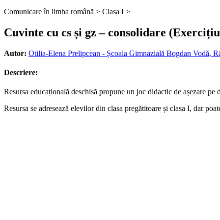
Comunicare în limba română >
Clasa I >
Cuvinte cu cs și gz – consolidare (Exercițiu
Autor:
Otilia-Elena Prelipcean - Școala Gimnazială Bogdan Vodă, R
Descriere:
Resursa educațională deschisă propune un joc didactic de așezare pe dou
Resursa se adresează elevilor din clasa pregătitoare și clasa I, dar poa