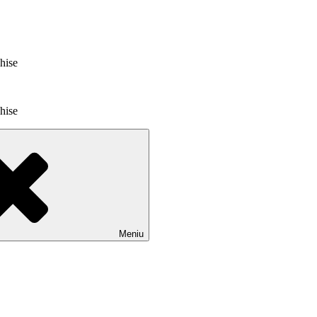
chise
chise
Meniu