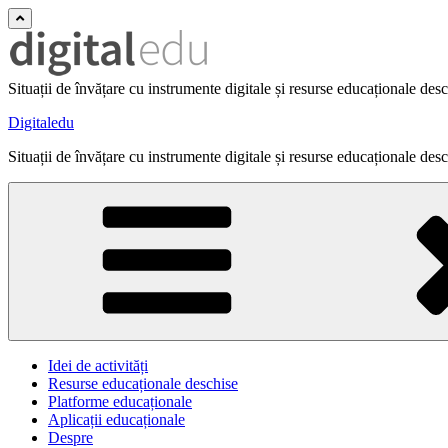
Situații de învățare cu instrumente digitale și resurse educaționale des
Digitaledu
Situații de învățare cu instrumente digitale și resurse educaționale des
Idei de activități
Resurse educaționale deschise
Platforme educaționale
Aplicații educaționale
Despre