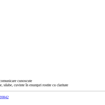
e comunicare cunoscute
e, silabe, cuvinte în enunţuri rostite cu claritate
820842