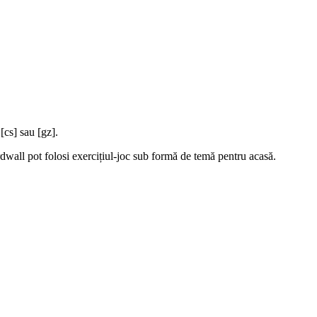
[cs] sau [gz].
ordwall pot folosi exercițiul-joc sub formă de temă pentru acasă.