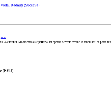
 Vodă, Rădăuți (Suceava)
țional
l, a autorului. Modificarea este permisă, iar operele derivate trebuie, la rândul lor, să poată fi util
ise (RED)