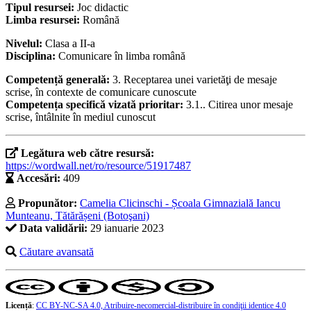
Tipul resursei:
Joc didactic
Limba resursei:
Română
Nivelul:
Clasa a II-a
Disciplina:
Comunicare în limba română
Competență generală:
3. Receptarea unei varietăţi de mesaje
scrise, în contexte de comunicare cunoscute
Competența specifică vizată prioritar:
3.1.. Citirea unor mesaje
scrise, întâlnite în mediul cunoscut
Legătura web către resursă:
https://wordwall.net/ro/resource/51917487
Accesări:
409
Propunător:
Camelia Clicinschi - Școala Gimnazială Iancu
Munteanu, Tătărășeni (Botoşani)
Data validării:
29 ianuarie 2023
Căutare avansată
Licență
:
CC BY-NC-SA 4.0, Atribuire-necomercial-distribuire în condiţii identice 4.0