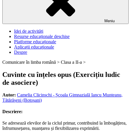
Meniu
Idei de activități
Resurse educaționale deschise
Platforme educaționale
Aplicații educaționale
Despre
Comunicare în limba română >
Clasa a II-a >
Cuvinte cu înțeles opus (Exercițiu ludic
de asociere)
Autor:
Camelia Clicinschi - Școala Gimnazială Iancu Munteanu,
Tătărășeni (Botoşani)
Descriere:
Se adresează elevilor de la ciclul primar, contribuind la îmbogățirea,
înfrumusețarea, nuanțarea și flexibilizarea exprimării.