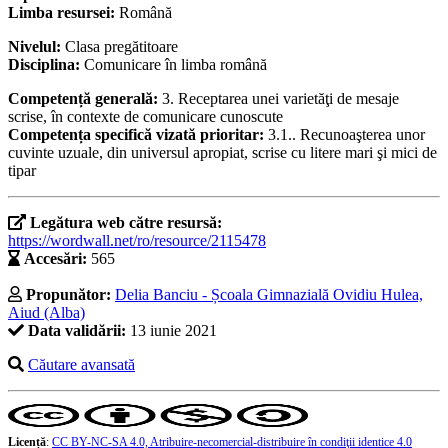
Limba resursei:
Română
Nivelul:
Clasa pregătitoare
Disciplina:
Comunicare în limba română
Competență generală:
3. Receptarea unei varietăţi de mesaje
scrise, în contexte de comunicare cunoscute
Competența specifică vizată prioritar:
3.1.. Recunoaşterea unor
cuvinte uzuale, din universul apropiat, scrise cu litere mari şi mici de
tipar
Legătura web către resursă:
https://wordwall.net/ro/resource/2115478
Accesări:
565
Propunător:
Delia Banciu - Școala Gimnazială Ovidiu Hulea,
Aiud (Alba)
Data validării:
13 iunie 2021
Căutare avansată
Licență
:
CC BY-NC-SA 4.0, Atribuire-necomercial-distribuire în condiţii identice 4.0