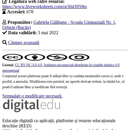
Legătura web către resursă:
https://www.liveworksheets.com/or3043959to
Accesări:
678
Propunător:
Gabriela Gălățanu - Școala Gimnazială Nr. 1,
Orbeni (Bacău)
Data validării:
3 mai 2022
Căutare avansată
Licență
:
CC BY-NC-SA 4.0, Atribuire-necomercial-distribuire în condiţii identice 4.0
internațional
Conținutul acestei platforme poate fi utilizat liber cu condiția menționării sursei și, unde e
posibil, a autorului. Modificarea este permisă, iar operele derivate trebuie, la rândul lor, să
poată fi utilizate liber și modificate fără restricții.
Semnalați o modificare necesară.
Educație digitală cu aplicații, platforme și resurse educaționale
deschise (RED)