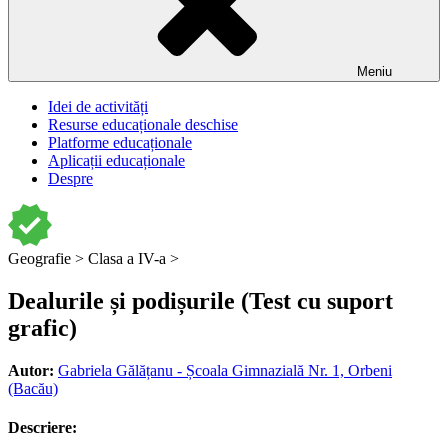
Meniu
Idei de activități
Resurse educaționale deschise
Platforme educaționale
Aplicații educaționale
Despre
Geografie >
Clasa a IV-a >
Dealurile și podișurile (Test cu suport
grafic)
Autor:
Gabriela Gălățanu - Școala Gimnazială Nr. 1, Orbeni
(Bacău)
Descriere: