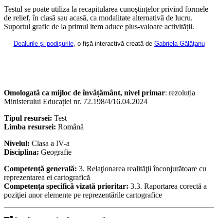
Testul se poate utiliza la recapitularea cunoștințelor privind formele
de relief, în clasă sau acasă, ca modalitate alternativă de lucru.
Suportul grafic de la primul item aduce plus-valoare activității.
Dealurile și podișurile
, o fișă interactivă creată de
Gabriela Gălățanu
Omologată ca mijloc de învățământ, nivel primar
: rezoluția
Ministerului Educației nr. 72.198/4/16.04.2024
Tipul resursei:
Test
Limba resursei:
Română
Nivelul:
Clasa a IV-a
Disciplina:
Geografie
Competență generală:
3. Relaţionarea realităţii înconjurătoare cu
reprezentarea ei cartografică
Competența specifică vizată prioritar:
3.3. Raportarea corectă a
poziţiei unor elemente pe reprezentările cartografice