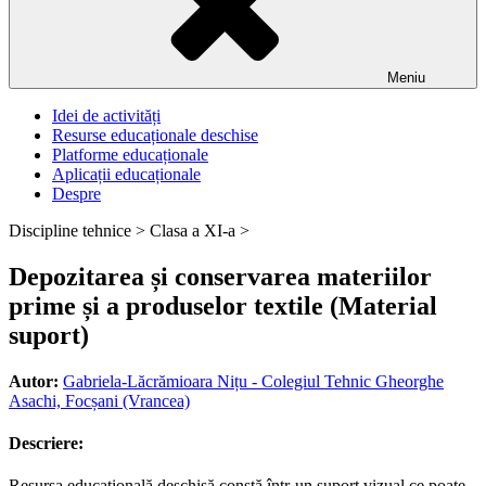
Meniu
Idei de activități
Resurse educaționale deschise
Platforme educaționale
Aplicații educaționale
Despre
Discipline tehnice >
Clasa a XI-a >
Depozitarea și conservarea materiilor
prime și a produselor textile (Material
suport)
Autor:
Gabriela-Lăcrămioara Nițu - Colegiul Tehnic Gheorghe
Asachi, Focșani (Vrancea)
Descriere:
Resursa educațională deschisă constă într-un suport vizual ce poate