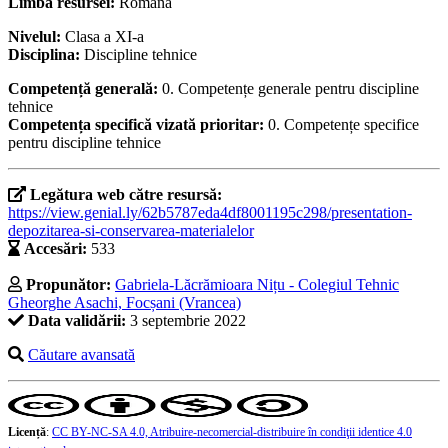
Limba resursei:
Română
Nivelul:
Clasa a XI-a
Disciplina:
Discipline tehnice
Competență generală:
0. Competențe generale pentru discipline
tehnice
Competența specifică vizată prioritar:
0. Competențe specifice
pentru discipline tehnice
Legătura web către resursă:
https://view.genial.ly/62b5787eda4df8001195c298/presentation-
depozitarea-si-conservarea-materialelor
Accesări:
533
Propunător:
Gabriela-Lăcrămioara Nițu - Colegiul Tehnic
Gheorghe Asachi, Focșani (Vrancea)
Data validării:
3 septembrie 2022
Căutare avansată
Licență
:
CC BY-NC-SA 4.0, Atribuire-necomercial-distribuire în condiţii identice 4.0