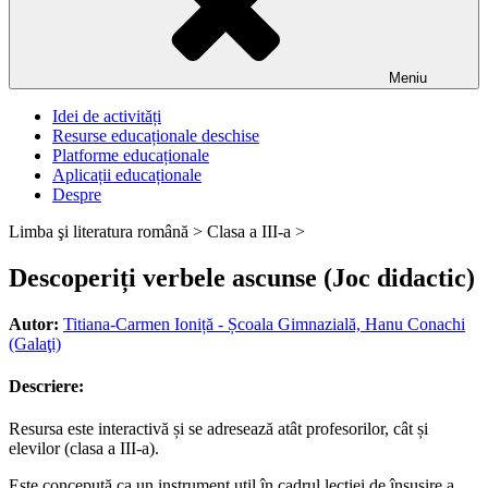
Meniu
Idei de activități
Resurse educaționale deschise
Platforme educaționale
Aplicații educaționale
Despre
Limba şi literatura română >
Clasa a III-a >
Descoperiți verbele ascunse (Joc didactic)
Autor:
Titiana-Carmen Ioniță - Școala Gimnazială, Hanu Conachi
(Galaţi)
Descriere:
Resursa este interactivă și se adresează atât profesorilor, cât și
elevilor (clasa a III-a).
Este concepută ca un instrument util în cadrul lecției de însușire a