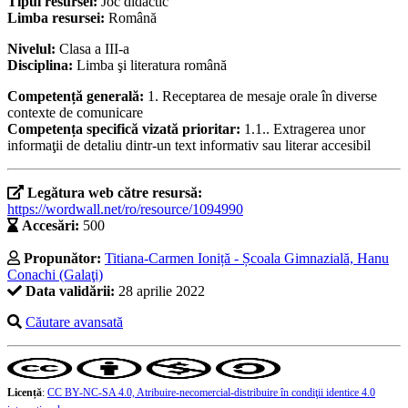
Tipul resursei:
Joc didactic
Limba resursei:
Română
Nivelul:
Clasa a III-a
Disciplina:
Limba şi literatura română
Competență generală:
1. Receptarea de mesaje orale în diverse
contexte de comunicare
Competența specifică vizată prioritar:
1.1.. Extragerea unor
informaţii de detaliu dintr-un text informativ sau literar accesibil
Legătura web către resursă:
https://wordwall.net/ro/resource/1094990
Accesări:
500
Propunător:
Titiana-Carmen Ioniță - Școala Gimnazială, Hanu
Conachi (Galaţi)
Data validării:
28 aprilie 2022
Căutare avansată
Licență
:
CC BY-NC-SA 4.0, Atribuire-necomercial-distribuire în condiţii identice 4.0