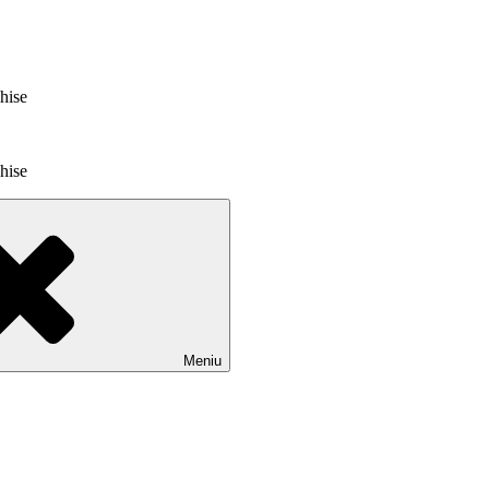
chise
chise
Meniu