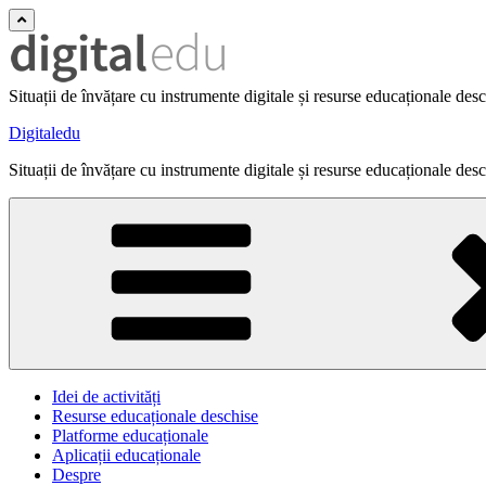
Situații de învățare cu instrumente digitale și resurse educaționale des
Digitaledu
Situații de învățare cu instrumente digitale și resurse educaționale des
Idei de activități
Resurse educaționale deschise
Platforme educaționale
Aplicații educaționale
Despre