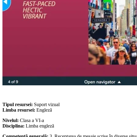
Tipul resursei:
Suport vizual
Limba resursei:
Engleză
Nivelul:
Clasa a VI-a
Disciplina:
Limba engleză
Competență generală:
3. Receptarea de mesaje scrise în diverse situ