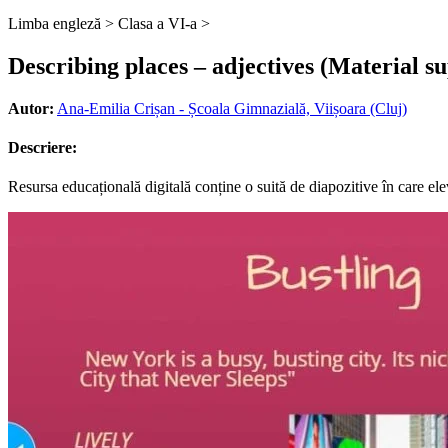
Limba engleză >
Clasa a VI-a >
Describing places – adjectives (Material su
Autor:
Ana-Emilia Crișan - Școala Gimnazială, Viișoara (Cluj)
Descriere:
Resursa educațională digitală conține o suită de diapozitive în care elev