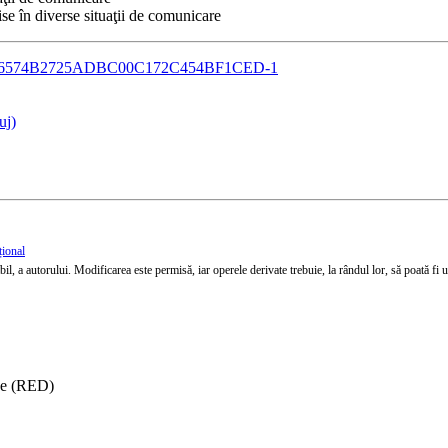
se în diverse situaţii de comunicare
n=53A6574B2725ADBC00C172C454BF1CED-1
uj)
țional
l, a autorului. Modificarea este permisă, iar operele derivate trebuie, la rândul lor, să poată fi util
ise (RED)