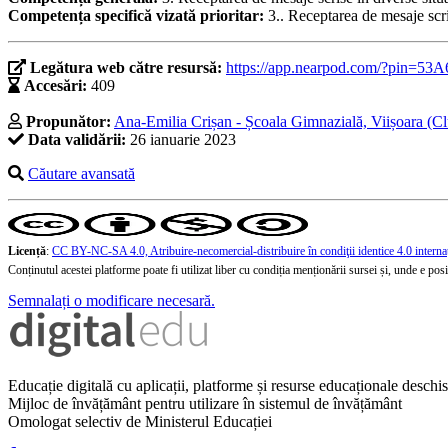
Competența specifică vizată prioritar:
3.. Receptarea de mesaje scri
Legătura web către resursă:
https://app.nearpod.com/?pi
Accesări:
409
Propunător:
Ana-Emilia Crișan - Școala Gimnazială, Viișoara (Cl
Data validării:
26 ianuarie 2023
Căutare avansată
Licență
:
CC BY-NC-SA 4.0, Atribuire-necomercial-distribuire în condiţii identice 4.0 interna
Conținutul acestei platforme poate fi utilizat liber cu condiția menționării sursei și, unde e posibi
Semnalați o modificare necesară.
Educație digitală cu aplicații, platforme și resurse educaționale desch
Mijloc de învățământ pentru utilizare în sistemul de învățământ
Omologat selectiv de Ministerul Educației