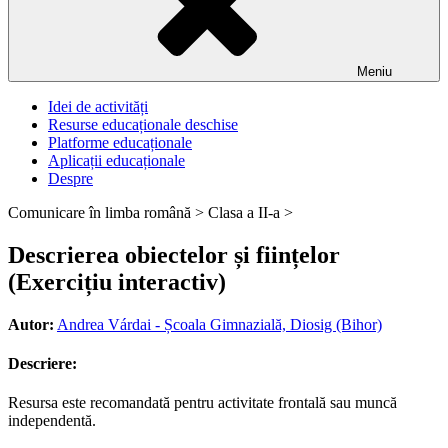
Meniu
Idei de activități
Resurse educaționale deschise
Platforme educaționale
Aplicații educaționale
Despre
Comunicare în limba română >
Clasa a II-a >
Descrierea obiectelor și ființelor
(Exercițiu interactiv)
Autor:
Andrea Várdai - Școala Gimnazială, Diosig (Bihor)
Descriere:
Resursa este recomandată pentru activitate frontală sau muncă
independentă.