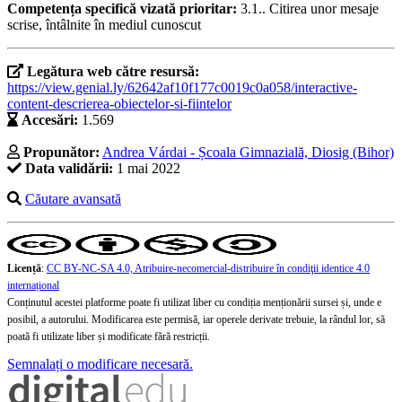
Competența specifică vizată prioritar:
3.1.. Citirea unor mesaje
scrise, întâlnite în mediul cunoscut
Legătura web către resursă:
https://view.genial.ly/62642af10f177c0019c0a058/interactive-
content-descrierea-obiectelor-si-fiintelor
Accesări:
1.569
Propunător:
Andrea Várdai - Școala Gimnazială, Diosig (Bihor)
Data validării:
1 mai 2022
Căutare avansată
Licență
:
CC BY-NC-SA 4.0, Atribuire-necomercial-distribuire în condiţii identice 4.0
internațional
Conținutul acestei platforme poate fi utilizat liber cu condiția menționării sursei și, unde e
posibil, a autorului. Modificarea este permisă, iar operele derivate trebuie, la rândul lor, să
poată fi utilizate liber și modificate fără restricții.
Semnalați o modificare necesară.