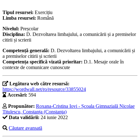
Tipul resursei:
Exercițiu
Limba resursei:
Română
Nivelul:
Preșcolar
Disciplina:
D. Dezvoltarea limbajului, a comunicării și a premiselor
citirii și scrierii
Competență generală:
D. Dezvoltarea limbajului, a comunicării și
a premiselor citirii și scrierii
Competența specifică vizată prioritar:
D.1. Mesaje orale în
contexte de comunicare cunoscute
Legătura web către resursă:
https://wordwall.net/ro/resource/33855024
Accesări:
594
Propunător:
Roxana-Cristina Iovi - Școala Gimnazială Nicolae
Titulescu, Constanța (Constanţa)
Data validării:
24 iunie 2022
Căutare avansată