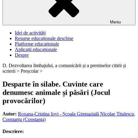
Meniu
Idei de activități
Resurse educaționale deschise
Platforme educaționale
Aplicații educaționale
Despre
D. Dezvoltarea limbajului, a comunicării și a premiselor citirii și
scrierii >
Preșcolar >
Desparte în silabe. Cuvinte care
denumesc animale și păsări (Jocul
provocărilor)
Autor:
Roxana-Cristina Iovi - Școala Gimnazială Nicolae Titulescu,
Constanța (Constanţa)
Descriere: