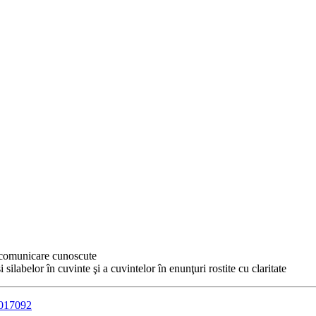
e comunicare cunoscute
i silabelor în cuvinte şi a cuvintelor în enunţuri rostite cu claritate
5017092