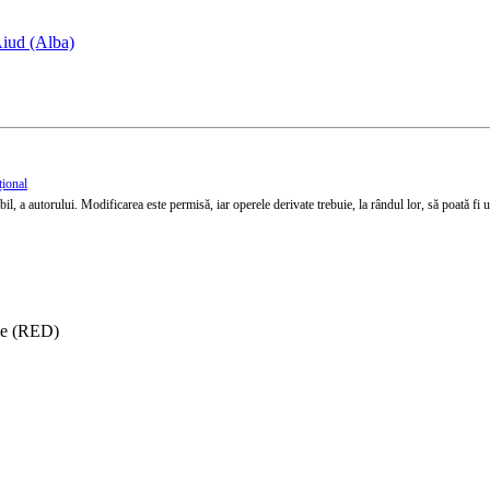
Aiud (Alba)
țional
l, a autorului. Modificarea este permisă, iar operele derivate trebuie, la rândul lor, să poată fi util
ise (RED)