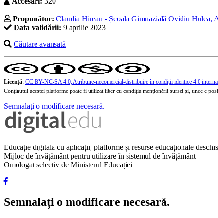
Accesări:
320
Propunător:
Claudia Hirean - Școala Gimnazială Ovidiu Hulea, 
Data validării:
9 aprilie 2023
Căutare avansată
Licență
:
CC BY-NC-SA 4.0, Atribuire-necomercial-distribuire în condiţii identice 4.0 interna
Conținutul acestei platforme poate fi utilizat liber cu condiția menționării sursei și, unde e posibi
Semnalați o modificare necesară.
Educație digitală cu aplicații, platforme și resurse educaționale desch
Mijloc de învățământ pentru utilizare în sistemul de învățământ
Omologat selectiv de Ministerul Educației
Semnalați o modificare necesară.