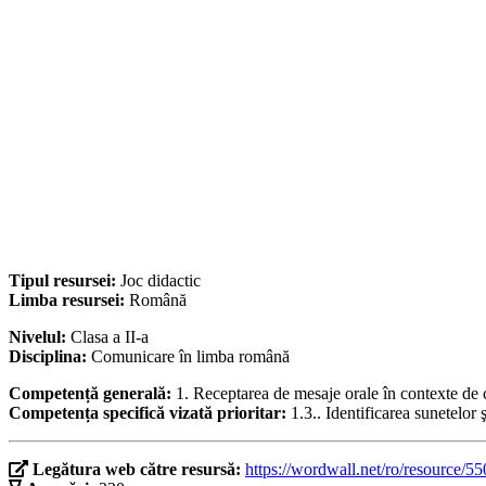
Tipul resursei:
Joc didactic
Limba resursei:
Română
Nivelul:
Clasa a II-a
Disciplina:
Comunicare în limba română
Competență generală:
1. Receptarea de mesaje orale în contexte d
Competența specifică vizată prioritar:
1.3.. Identificarea sunetelor ş
Legătura web către resursă:
https://wordwall.net/ro/resource/5