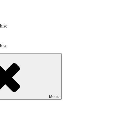
chise
chise
Meniu