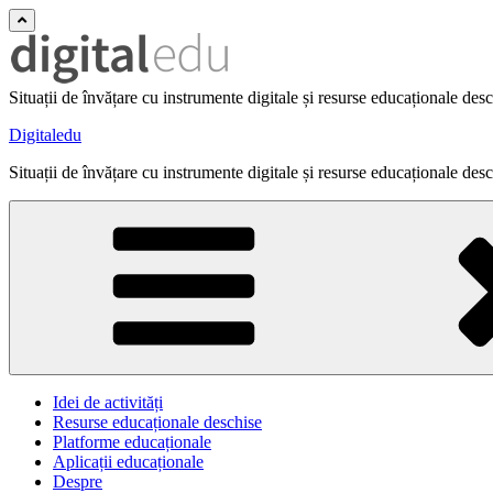
Situații de învățare cu instrumente digitale și resurse educaționale des
Digitaledu
Situații de învățare cu instrumente digitale și resurse educaționale des
Idei de activități
Resurse educaționale deschise
Platforme educaționale
Aplicații educaționale
Despre