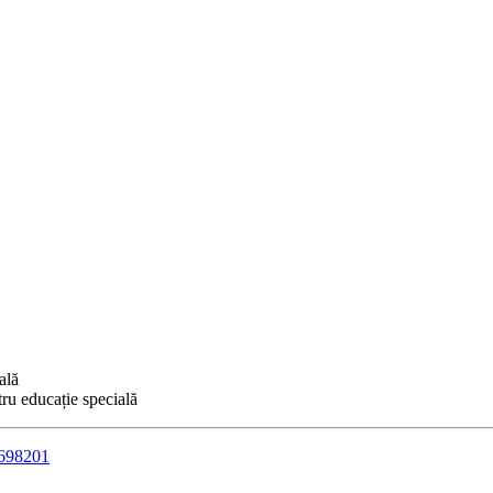
ală
ru educație specială
3698201