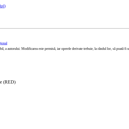
uj)
țional
l, a autorului. Modificarea este permisă, iar operele derivate trebuie, la rândul lor, să poată fi util
ise (RED)