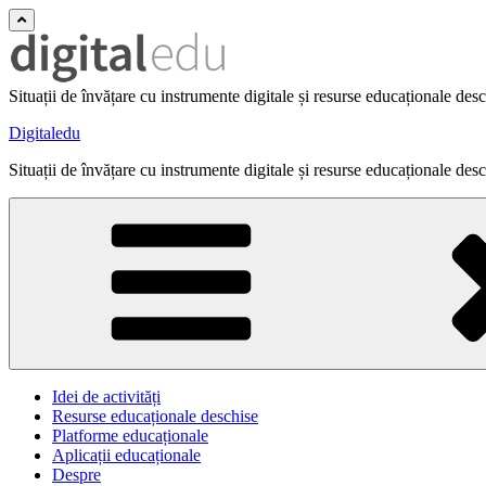
Situații de învățare cu instrumente digitale și resurse educaționale des
Digitaledu
Situații de învățare cu instrumente digitale și resurse educaționale des
Idei de activități
Resurse educaționale deschise
Platforme educaționale
Aplicații educaționale
Despre