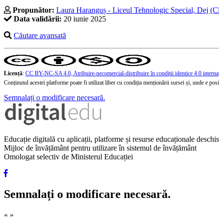
Propunător:
Laura Haranguș - Liceul Tehnologic Special, Dej (Cl
Data validării:
20 iunie 2025
Căutare avansată
Licență
:
CC BY-NC-SA 4.0, Atribuire-necomercial-distribuire în condiţii identice 4.0 interna
Conținutul acestei platforme poate fi utilizat liber cu condiția menționării sursei și, unde e posibi
Semnalați o modificare necesară.
Educație digitală cu aplicații, platforme și resurse educaționale desch
Mijloc de învățământ pentru utilizare în sistemul de învățământ
Omologat selectiv de Ministerul Educației
Semnalați o modificare necesară.
«
»