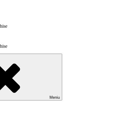
chise
chise
Meniu