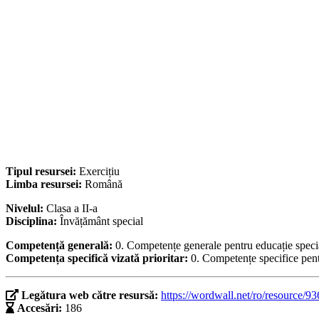
Tipul resursei:
Exercițiu
Limba resursei:
Română
Nivelul:
Clasa a II-a
Disciplina:
Învățământ special
Competență generală:
0. Competențe generale pentru educație speci
Competența specifică vizată prioritar:
0. Competențe specifice pent
Legătura web către resursă:
https://wordwall.net/ro/resource/9
Accesări:
186